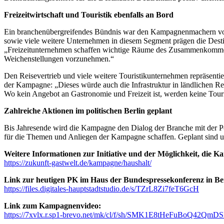
Freizeitwirtschaft und Touristik ebenfalls an Bord
Ein branchenübergreifendes Bündnis war den Kampagnenmachern vor di
sowie viele weitere Unternehmen in diesem Segment prägen die Desti
„Freizeitunternehmen schaffen wichtige Räume des Zusammenkommens u
Weichenstellungen vorzunehmen.“
Den Reisevertrieb und viele weitere Touristikunternehmen repräsentier
der Kampagne: „Dieses würde auch die Infrastruktur in ländlichen R
Wo kein Angebot an Gastronomie und Freizeit ist, werden keine Touris
Zahlreiche Aktionen im politischen Berlin geplant
Bis Jahresende wird die Kampagne den Dialog der Branche mit der P
für die Themen und Anliegen der Kampagne schaffen. Geplant sind u
Weitere Informationen zur Initiative und der Möglichkeit, die Ka
https://zukunft-gastwelt.de/kampagne/haushalt/
Link zur heutigen PK im Haus der Bundespressekonferenz in Ber
https://files.digitales-hauptstadtstudio.de/s/TZrL8Zi7feT6GcH
Link zum Kampagnenvideo:
https://7xvlx.r.sp1-brevo.net/mk/cl/f/sh/SMK1E8tHeFuBoQ42Q