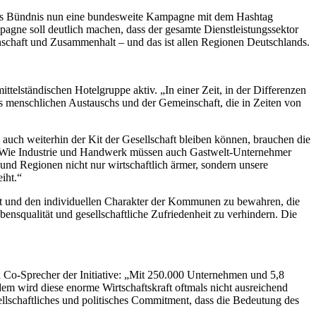
t das Bündnis nun eine bundesweite Kampagne mit dem Hashtag
agne soll deutlich machen, dass der gesamte Dienstleistungssektor
einschaft und Zusammenhalt – und das ist allen Regionen Deutschlands.
telständischen Hotelgruppe aktiv. „In einer Zeit, in der Differenzen
es menschlichen Austauschs und der Gemeinschaft, die in Zeiten von
e auch weiterhin der Kit der Gesellschaft bleiben können, brauchen die
rt.“ Wie Industrie und Handwerk müssen auch Gastwelt-Unternehmer
und Regionen nicht nur wirtschaftlich ärmer, sondern unsere
iht.“
lt und den individuellen Charakter der Kommunen zu bewahren, die
nsqualität und gesellschaftliche Zufriedenheit zu verhindern. Die
nd Co-Sprecher der Initiative: „Mit 250.000 Unternehmen und 5,8
em wird diese enorme Wirtschaftskraft oftmals nicht ausreichend
llschaftliches und politisches Commitment, dass die Bedeutung des