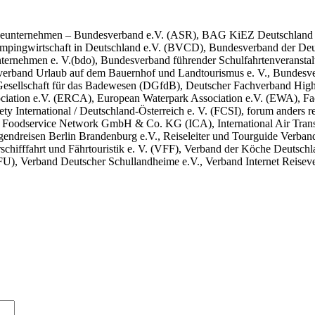
Reiseunternehmen – Bundesverband e.V. (ASR), BAG KiEZ Deutschland 
mpingwirtschaft in Deutschland e.V. (BVCD), Bundesverband der Deu
nehmen e. V.(bdo), Bundesverband führender Schulfahrtenveranstalter
sverband Urlaub auf dem Bauernhof und Landtourismus e. V., Bundesv
esellschaft für das Badewesen (DGfdB), Deutscher Fachverband High
ation e.V. (ERCA), European Waterpark Association e.V. (EWA), Fach
ty International / Deutschland-Österreich e. V. (FCSI), forum anders r
rt Foodservice Network GmbH & Co. KG (ICA), International Air Transp
endreisen Berlin Brandenburg e.V., Reiseleiter und Tourguide Verba
hrschifffahrt und Fährtouristik e. V. (VFF), Verband der Köche Deut
U), Verband Deutscher Schullandheime e.V., Verband Internet Reisever