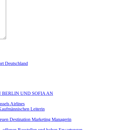
ort Deutschland
 BERLIN UND SOFIA AN
sels Airlines
aufmännischen Leiterin
euen Destination Marketing Managerin
z, offenen Baustellen und hohen Erwartungen