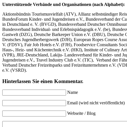
Unterstützende Verbände und Organisationen (nach Alphabet):
Aktionsbündnis Tourismusvielfalt (ATV), Allianz selbstständiger 
BundesForum Kinder- und Jugendreisen e.V., Bundesverband der Ca
in Deutschland e. V. (BVGD), Bundesverband Deutscher Omnibusunter
Bundesverband Individual- und Erlebnispädagogik e.V. (be), Bunde
Gastwelt (DZG), Deutsche Barkeeper Union e.V. (DBU), Deutsche G
Deutsches Jugendherbergswerk (DJH), European Ropes Course Associ
V. (FDSV), Fair Job Hotels e.V. (FJH), Foodservice Consultants Socie
Haus-, Heiz- und Küchentechnik e.V. (HKI), Institute of Culinary A
(VPR), JRE-Deutschland, Lakiju- Landesverband für Kinder- und Jug
Jugendreisen e.V., Travel Industry Club e.V. (TIC), Verband der Fä
Verband Deutscher Freizeitsparks und Freizeitunternehmen e.V. (VDF
e.V. (VSRD).
Hinterlassen Sie einen Kommentar.
Name
Email (wird nicht veröffentlicht)
Webseite / Blog