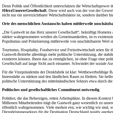
Denn Politik und Öffentlichkeit unterschätzen die Wirtschaftspower
#HerzUnsererGesellschaft
. Diese wird auch von der von der Gewerk
nicht nur ein unverzichtbarer Wirtschaftsfaktor ist, sondern darüber
Orte des menschlichen Austauschs haben mittlerweile unschätzb
„Die Gastwelt ist das Herz unserer Gesellschaft“, bekräftigt Homeira
stärker wahrgenommen werden als Gemeinsamkeiten, ist es existenziel
Populismus und Polarisierung mittlerweile von unschätzbarem Wert s
Tourismus, Hospitality, Foodservice und Freizeitwirtschaft seien für 
Gastwelt-Betriebe allerdings mehr politische Unterstützung, die sta
existieren können. Ihnen das zu ermöglichen, ist ohne Frage eine po
Gesellschaft auf lange Sicht auch einsamer. Schwindet der soziale Au
Für die Vizepräsidentin der Denkfabrik ist klar: Wettbewerbsfähige
Innenstädte zu stärken und den ländlichen Raum zu fördern. Sie helf
politische Unterstützung des mittelständischen Sektors etwa durch die S
Politisches und gesellschaftliches Commitment notwendig
Politiker, die das Beherzigen, retten Arbeitsplätze. In diesem Konte
Millionen Mitarbeitenden trägt die Gastwelt ganz wesentlich zu unse
öffentlich wahrgenommen. Viele merken erst, wie wichtig wir sind, w
Dienstleistungssektors für die Destination Deutschland positiv anerke