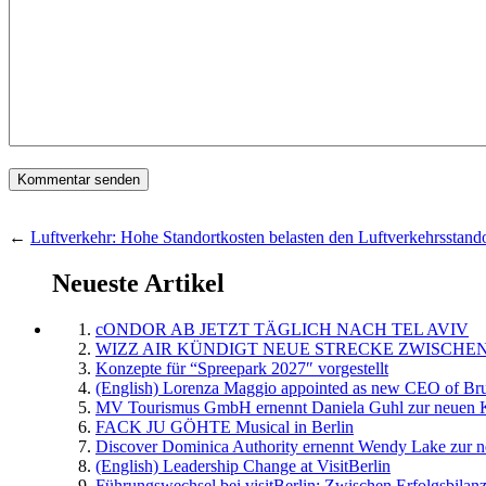
←
Luftverkehr: Hohe Standortkosten belasten den Luftverkehrsstand
Neueste Artikel
cONDOR AB JETZT TÄGLICH NACH TEL AVIV
WIZZ AIR KÜNDIGT NEUE STRECKE ZWISCHEN
Konzepte für “Spreepark 2027″ vorgestellt
(English) Lorenza Maggio appointed as new CEO of Brus
MV Tourismus GmbH ernennt Daniela Guhl zur neuen K
FACK JU GÖHTE Musical in Berlin
Discover Dominica Authority ernennt Wendy Lake zur n
(English) Leadership Change at VisitBerlin
Führungswechsel bei visitBerlin: Zwischen Erfolgsbilan