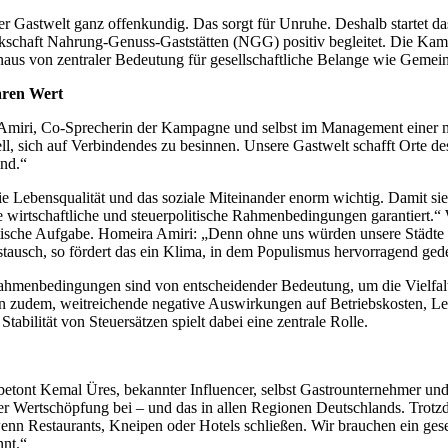
 der Gastwelt ganz offenkundig. Das sorgt für Unruhe. Deshalb starte
schaft Nahrung-Genuss-Gaststätten (NGG) positiv begleitet. Die Kamp
 hinaus von zentraler Bedeutung für gesellschaftliche Belange wie Gem
aren Wert
 Amiri, Co-Sprecherin der Kampagne und selbst im Management einer mit
l, sich auf Verbindendes zu besinnen. Unsere Gastwelt schafft Orte d
ind.“
die Lebensqualität und das soziale Miteinander enorm wichtig. Damit si
bile wirtschaftliche und steuerpolitische Rahmenbedingungen garantie
litische Aufgabe. Homeira Amiri: „Denn ohne uns würden unsere Städte 
stausch, so fördert das ein Klima, in dem Populismus hervorragend gede
 Rahmenbedingungen sind von entscheidender Bedeutung, um die Vielfa
en zudem, weitreichende negative Auswirkungen auf Betriebskosten, Lebe
tabilität von Steuersätzen spielt dabei eine zentrale Rolle.
xt betont Kemal Üres, bekannter Influencer, selbst Gastrounternehmer u
rer Wertschöpfung bei – und das in allen Regionen Deutschlands. Trotzd
enn Restaurants, Kneipen oder Hotels schließen. Wir brauchen ein gese
nnt.“