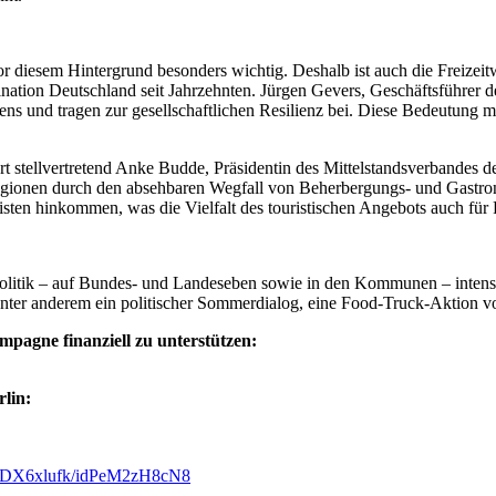
esem Hintergrund besonders wichtig. Deshalb ist auch die Freizeitwir
nation Deutschland seit Jahrzehnten. Jürgen Gevers, Geschäftsführer
nd tragen zur gesellschaftlichen Resilienz bei. Diese Bedeutung mus
t stellvertretend Anke Budde, Präsidentin des Mittelstandsverbandes der
egionen durch den absehbaren Wegfall von Beherbergungs- und Gastron
ten hinkommen, was die Vielfalt des touristischen Angebots auch für R
olitik – auf Bundes- und Landeseben sowie in den Kommunen – intensi
nter anderem ein politischer Sommerdialog, eine Food-Truck-Aktion vo
mpagne finanziell zu unterstützen:
lin:
mDSDX6xlufk/idPeM2zH8cN8