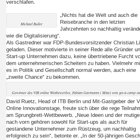
verschlafen.
„Nichts hat die Welt und auch die
Reisebranche in den letzten
Michael Buller
Jahrzehnten so nachhaltig verände
wie die Digitalisierung“.
Als Gastredner war FDP-Bundesvorsitzender Christian L
geladen. Dieser motivierte in seiner Rede alle Gründer u
Start-up Unternehmen dazu, keine übertriebene Furcht v
dem unternehmerischen Scheitern zu haben. Vielmehr m
es in Politik und Gesellschaft normal werden, auch eine
„zweite Chance“ zu bekommen.
Gewinner des VIR online Wettbewerbes, Fabian Gartmann ( Mitte) vom get-a-camp st
David Ruetz, Head of ITB Berlin und Mit-Gastgeber der 
Online Innovationstage, freute sich über die rege Teilnah
am Sprungbrett-Wettbewerb. „Neue Ideen und der mutige
nach vorn gehören sowohl für Start-ups als auch für
gestandene Unternehmer zum Rüstzeug, um nachhaltig
erfolgreich zu sein“, betonte er. „In der 50-jährigen Gesc