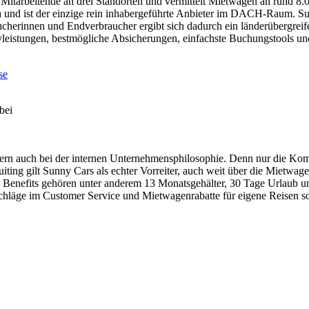
Mitarbeitende an drei Standorten und vermittelt Mietwagen an rund 8.
und ist der einzige rein inhabergeführte Anbieter im DACH-Raum. Sun
aucherinnen und Endverbraucher ergibt sich dadurch ein länderübergre
ivleistungen, bestmögliche Absicherungen, einfachste Buchungstools 
bei
ndern auch bei der internen Unternehmensphilosophie. Denn nur die Kom
ng gilt Sunny Cars als echter Vorreiter, auch weit über die Mietwagen
 den Benefits gehören unter anderem 13 Monatsgehälter, 30 Tage Urlau
chläge im Customer Service und Mietwagenrabatte für eigene Reisen so