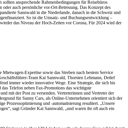
eich sollten ansprechende Rahmenbedingungen für Reisebüros
nen oder auch persönliche vor-Ort-Betreuung. Das Konzept des
 expandierte Sannwald in die Niederlande, danach in die Schweiz und
eigenfinanziert. So ist die Umsatz- und Buchungsentwicklung –
 wieder das Niveau der Hoch-Zeiten vor Corona, Für 2024 wird der
rte Mietwagen-Expertise sowie das Streben nach bestem Service
s Geschäftsführer-Team Kai Sannwald, Thorsten Lehmann, Detlef
end immer wieder innovative Wege. Eine Strategie, die sich bis
nd das Telefon neben Fax-Promotions das wichtigste
nd mit der Post zu versenden. Vertreterinnen und Vertreter der
rgrund für Sunny Cars, als Online-Unternehmen orientiert sich der
ige Prozessoptimierung und -automatisierung resultiert. „Unsere
angen“, sagt Gründer Kai Sannwald, „und waren ihr oft auch ein