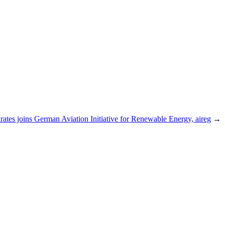
rates joins German Aviation Initiative for Renewable Energy, aireg
→