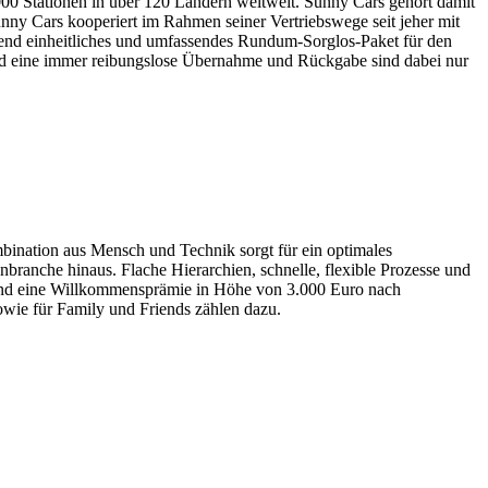
000 Stationen in über 120 Ländern weltweit. Sunny Cars gehört damit
ny Cars kooperiert im Rahmen seiner Vertriebswege seit jeher mit
ifend einheitliches und umfassendes Rundum-Sorglos-Paket für den
und eine immer reibungslose Übernahme und Rückgabe sind dabei nur
bination aus Mensch und Technik sorgt für ein optimales
branche hinaus. Flache Hierarchien, schnelle, flexible Prozesse und
b und eine Willkommensprämie in Höhe von 3.000 Euro nach
wie für Family und Friends zählen dazu.