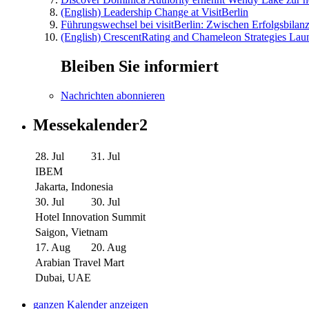
(English) Leadership Change at VisitBerlin
Führungswechsel bei visitBerlin: Zwischen Erfolgsbilan
(English) CrescentRating and Chameleon Strategies Laun
Bleiben Sie informiert
Nachrichten abonnieren
Messekalender2
28. Jul
31. Jul
IBEM
Jakarta, Indonesia
30. Jul
30. Jul
Hotel Innovation Summit
Saigon, Vietnam
17. Aug
20. Aug
Arabian Travel Mart
Dubai, UAE
ganzen Kalender anzeigen