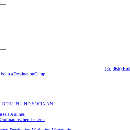
(English) Emi
 beim #DestinationCamp
 BERLIN UND SOFIA AN
sels Airlines
aufmännischen Leiterin
euen Destination Marketing Managerin