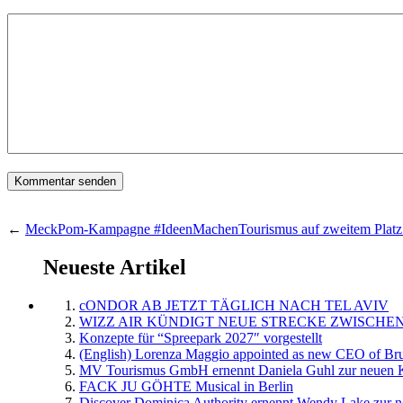
←
MeckPom-Kampagne #IdeenMachenTourismus auf zweitem Platz
Neueste Artikel
cONDOR AB JETZT TÄGLICH NACH TEL AVIV
WIZZ AIR KÜNDIGT NEUE STRECKE ZWISCHEN
Konzepte für “Spreepark 2027″ vorgestellt
(English) Lorenza Maggio appointed as new CEO of Brus
MV Tourismus GmbH ernennt Daniela Guhl zur neuen K
FACK JU GÖHTE Musical in Berlin
Discover Dominica Authority ernennt Wendy Lake zur n