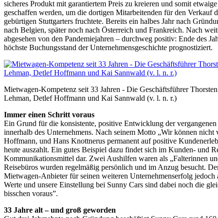
sicheres Produkt mit garantiertem Preis zu kreieren und somit etwa
geschaffen werden, um die dortigen Mitarbeitenden für den Verkauf d
gebürtigen Stuttgarters fruchtete. Bereits ein halbes Jahr nach Grün
nach Belgien, später noch nach Österreich und Frankreich. Nach weite
abgesehen von den Pandemiejahren – durchweg positiv: Ende des Jah
höchste Buchungsstand der Unternehmensgeschichte prognostiziert.
Mietwagen-Kompetenz seit 33 Jahren - Die Geschäftsführer Thorsten
Lehman, Detlef Hoffmann und Kai Sannwald (v. l. n. r.)
Immer einen Schritt voraus
Ein Grund für die konsistente, positive Entwicklung der vergangenen
innerhalb des Unternehmens. Nach seinem Motto „Wir können nicht vi
Hoffmann, und Hans Knottnerus permanent auf positive Kundenerlebnis
heute auszahlt. Ein gutes Beispiel dazu findet sich im Kunden- und R
Kommunikationsmittel dar. Zwei Aushilfen waren als „Falterinnen und 
Reisebüros wurden regelmäßig persönlich und im Anzug besucht. Der 
Mietwagen-Anbieter für seinen weiteren Unternehmenserfolg jedoch auc
Werte und unsere Einstellung bei Sunny Cars sind dabei noch die gle
bisschen voraus”.
33 Jahre alt – und groß geworden