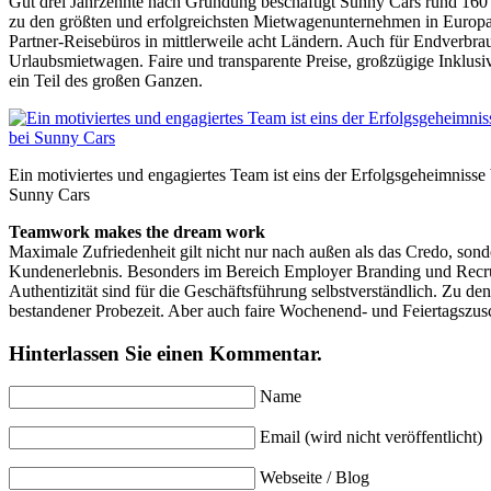
Gut drei Jahrzehnte nach Gründung beschäftigt Sunny Cars rund 160 
zu den größten und erfolgreichsten Mietwagenunternehmen in Europa 
Partner-Reisebüros in mittlerweile acht Ländern. Auch für Endverbr
Urlaubsmietwagen. Faire und transparente Preise, großzügige Inklus
ein Teil des großen Ganzen.
Ein motiviertes und engagiertes Team ist eins der Erfolgsgeheimnisse 
Sunny Cars
Teamwork makes the dream work
Maximale Zufriedenheit gilt nicht nur nach außen als das Credo, so
Kundenerlebnis. Besonders im Bereich Employer Branding und Recruiti
Authentizität sind für die Geschäftsführung selbstverständlich. Zu
bestandener Probezeit. Aber auch faire Wochenend- und Feiertagszus
Hinterlassen Sie einen Kommentar.
Name
Email (wird nicht veröffentlicht)
Webseite / Blog