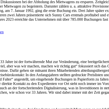
ige Diskussionen bei der Abholung des Mietwagens zu ersparen. Zeitgl
er Mietwagen zu begeistern. Darunter zählen u. a. attraktive Provisio
dung, am 7. Januar 1992, ging die erste Buchung ein. Drei Jahre später
ren zwei Jahren präsentierte sich Sunny Cars erstmals profitabel und 
res 2023 erreichte das Unternehmen mit über 785.000 Buchungen fast
 33 Jahre ist der fortwährende Mut zur Veränderung, eine breitgefäche
el, aber was wir machen, machen wir richtig gut“ fokussiert sich da
se. Dafür gehen sie mitsamt ihren Mitarbeitenden abteilungsübergreif
eisebürokontakt: In den Anfangsjahren stellten gedruckte Preislisten u
Falter“ angestellt, um eingehende Buchungen in Papierform zu falten u
direkte Kontakt zu den Expedienten vor Ort steht noch immer im Vorde
h an der fortschreitenden Digitalisierung, was in Investitionen in stet
ichen, wie schon vor 33 Jahren. Wir sind dabei immer mit der Zeit geg