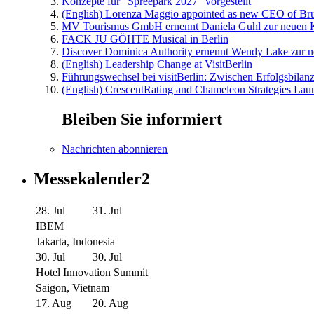
Konzepte für “Spreepark 2027″ vorgestellt
(English) Lorenza Maggio appointed as new CEO of Brus
MV Tourismus GmbH ernennt Daniela Guhl zur neuen K
FACK JU GÖHTE Musical in Berlin
Discover Dominica Authority ernennt Wendy Lake zur n
(English) Leadership Change at VisitBerlin
Führungswechsel bei visitBerlin: Zwischen Erfolgsbilan
(English) CrescentRating and Chameleon Strategies Laun
Bleiben Sie informiert
Nachrichten abonnieren
Messekalender2
28. Jul
31. Jul
IBEM
Jakarta, Indonesia
30. Jul
30. Jul
Hotel Innovation Summit
Saigon, Vietnam
17. Aug
20. Aug