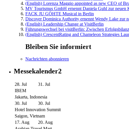
(English) Lorenza Maggio appointed as new CEO of Brus
MV Tourismus GmbH ernennt Daniela Guhl zur neuen K
FACK JU GÖHTE Musical in Berlin
Discover Dominica Authority ernennt Wendy Lake zur n
(English) Leadership Change at VisitBerlin
Führungswechsel bei visitBerlin: Zwischen Erfolgsbilan
(English) CrescentRating and Chameleon Strategies Laun
Bleiben Sie informiert
Nachrichten abonnieren
Messekalender2
28. Jul
31. Jul
IBEM
Jakarta, Indonesia
30. Jul
30. Jul
Hotel Innovation Summit
Saigon, Vietnam
17. Aug
20. Aug
Arabian Travel Mart