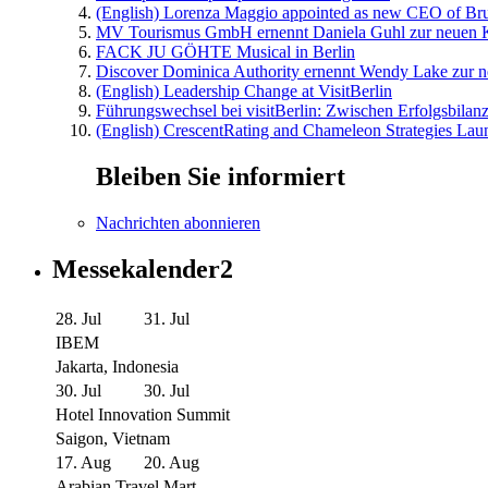
(English) Lorenza Maggio appointed as new CEO of Brus
MV Tourismus GmbH ernennt Daniela Guhl zur neuen K
FACK JU GÖHTE Musical in Berlin
Discover Dominica Authority ernennt Wendy Lake zur n
(English) Leadership Change at VisitBerlin
Führungswechsel bei visitBerlin: Zwischen Erfolgsbilan
(English) CrescentRating and Chameleon Strategies Laun
Bleiben Sie informiert
Nachrichten abonnieren
Messekalender2
28. Jul
31. Jul
IBEM
Jakarta, Indonesia
30. Jul
30. Jul
Hotel Innovation Summit
Saigon, Vietnam
17. Aug
20. Aug
Arabian Travel Mart