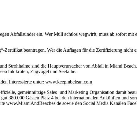
n Abfallsünder ein. Wer Müll achtlos wegwirft, muss ab sofort mit ei
rtifikat beantragen. Wer die Auflagen für die Zertifizierung nicht erfü
und Strohhalme sind die Hauptverursacher von Abfall in Miami Beach. 
eresschildkröten, Zugvögel und Seekühe.
den Interessierte unter: www.keepmbclean.com
izielle, gemeinnützige Sales- und Marketing-Organisation damit beau
t gut 380.000 Gästen Platz 4 bei den internationalen Ankünften und s
Website www.MiamiAndBeaches.de sowie den Social Media Kanälen Fa