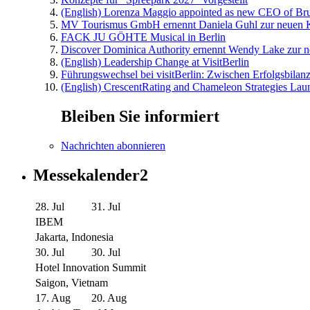
(English) Lorenza Maggio appointed as new CEO of Brus
MV Tourismus GmbH ernennt Daniela Guhl zur neuen K
FACK JU GÖHTE Musical in Berlin
Discover Dominica Authority ernennt Wendy Lake zur n
(English) Leadership Change at VisitBerlin
Führungswechsel bei visitBerlin: Zwischen Erfolgsbilan
(English) CrescentRating and Chameleon Strategies Laun
Bleiben Sie informiert
Nachrichten abonnieren
Messekalender2
28. Jul
31. Jul
IBEM
Jakarta, Indonesia
30. Jul
30. Jul
Hotel Innovation Summit
Saigon, Vietnam
17. Aug
20. Aug