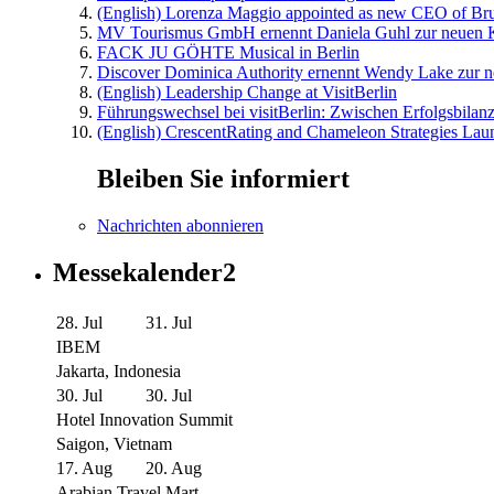
(English) Lorenza Maggio appointed as new CEO of Brus
MV Tourismus GmbH ernennt Daniela Guhl zur neuen K
FACK JU GÖHTE Musical in Berlin
Discover Dominica Authority ernennt Wendy Lake zur n
(English) Leadership Change at VisitBerlin
Führungswechsel bei visitBerlin: Zwischen Erfolgsbilan
(English) CrescentRating and Chameleon Strategies Laun
Bleiben Sie informiert
Nachrichten abonnieren
Messekalender2
28. Jul
31. Jul
IBEM
Jakarta, Indonesia
30. Jul
30. Jul
Hotel Innovation Summit
Saigon, Vietnam
17. Aug
20. Aug
Arabian Travel Mart