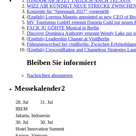
cONDOR AB JETZT TÄGLICH NACH TEL AVIV
WIZZ AIR KÜNDIGT NEUE STRECKE ZWISCHEN
Konzepte für “Spreepark 2027″ vorgestellt
(English) Lorenza Maggio appointed as new CEO of Brus
MV Tourismus GmbH ernennt Daniela Guhl zur neuen K
FACK JU GÖHTE Musical in Berlin
Discover Dominica Authority ernennt Wendy Lake zur n
(English) Leadership Change at VisitBerlin
Führungswechsel bei visitBerlin: Zwischen Erfolgsbilan
(English) CrescentRating and Chameleon Strategies Laun
Bleiben Sie informiert
Nachrichten abonnieren
Messekalender2
28. Jul
31. Jul
IBEM
Jakarta, Indonesia
30. Jul
30. Jul
Hotel Innovation Summit
Saigon, Vietnam