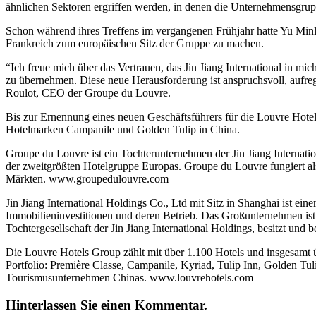
ähnlichen Sektoren ergriffen werden, in denen die Unternehmensgruppe
Schon während ihres Treffens im vergangenen Frühjahr hatte Yu Minlia
Frankreich zum europäischen Sitz der Gruppe zu machen.
“Ich freue mich über das Vertrauen, das Jin Jiang International in mic
zu übernehmen. Diese neue Herausforderung ist anspruchsvoll, aufreg
Roulot, CEO der Groupe du Louvre.
Bis zur Ernennung eines neuen Geschäftsführers für die Louvre Hote
Hotelmarken Campanile und Golden Tulip in China.
Groupe du Louvre ist ein Tochterunternehmen der Jin Jiang Internat
der zweitgrößten Hotelgruppe Europas. Groupe du Louvre fungiert als 
Märkten. www.groupedulouvre.com
Jin Jiang International Holdings Co., Ltd mit Sitz in Shanghai ist ei
Immobilieninvestitionen und deren Betrieb. Das Großunternehmen ist au
Tochtergesellschaft der Jin Jiang International Holdings, besitzt u
Die Louvre Hotels Group zählt mit über 1.100 Hotels und insgesamt
Portfolio: Première Classe, Campanile, Kyriad, Tulip Inn, Golden Tul
Tourismusunternehmen Chinas. www.louvrehotels.com
Hinterlassen Sie einen Kommentar.