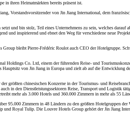
 in ihren Heimatmärkten bereits präsent ist.
ng, Vorstandsvorsitzender von Jin Jiang International, dem französisc
h setzt und bin stolz, Teil eines Unternehmens zu sein, welches darauf a
end und inspirierend und ebnet den Weg für verschiedene neue Projekte
ls Group bleibt Pierre-Frédéric Roulot auch CEO der Hotelgruppe. Sch
ional Holdings Co. Ltd, einem der führenden Reise- und Tourismuskonz
Hauptsitz von Jin Jiang in Europa und zielt ab auf die Entwicklung der
ner der größten chinesischen Konzerne in der Tourismus- und Reisebranche
ch in den Dienstleistungssektoren Reise, Transport und Logistik tätig.
nd betreibt mehr als 3.000 Hotels und 360.000 Zimmern in mehr als 55 L
 über 95.000 Zimmern in 48 Ländern zu den größten Hotelgruppen der
ip und Royal Tulip. Die Louvre Hotels Group gehört der Jin Jiang Inter