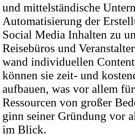
und mit­tel­ständ­ische Un­ter
Au­to­ma­ti­sie­rung der Er­ste
Social Media In­halt­en zu un­t
Rei­se­büros und Ver­an­stal­
wand indi­viduel­len Content 
können sie zeit- und kos­ten­e
auf­bau­en, was vor al­lem für
Ress­our­cen von großer Be­d
ginn sei­ner Grün­dung vor al­
im Blick.