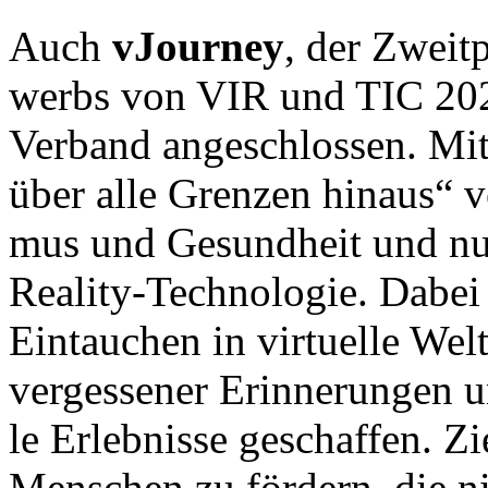
Auch
vJourney
, der Zweit­p
werbs von VIR und TIC 2024
Ver­band an­ge­schlos­sen. Mi
über al­le Gren­zen hinaus“ ve
mus und Ge­sund­heit und nutz
Reality-Tech­nolo­gie. Dabei
Ein­tau­chen in vir­tuel­le We
ver­ges­sener Er­in­nerun­gen u
le Er­leb­nis­se ge­schaf­fen. Z
Men­schen zu för­dern, die ni