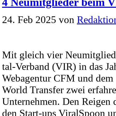
4 Neumitglieder beim 
24. Feb 2025
von
Redaktio
Mit gleich vier Neu­mit­glie­de
tal-Verband (VIR) in das Ja
Web­agen­tur CFM und dem Flu
World Transfer zwei er­fah­re­
Un­ter­neh­men. Den Rei­gen d
den Start-ups ViralSpoon u