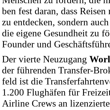
ben fest daran, dass Rei­sen 
zu ent­decken, son­dern auch d
die eigene Ge­sund­heit zu fö
Founder und Ge­schäfts­führ
Der vierte Neuzugang
Worl
der führen­den Trans­fer-Bro
feld ist die Trans­fer­fahr­te
1.200 Flug­häfen für Frei­zeit
Airline Crews an li­zenzier­