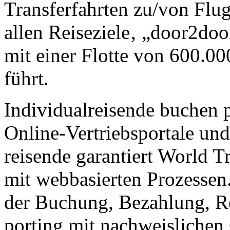
Trans­fer­fahr­ten zu/von Flu
al­len Reise­ziele‚ „door2doo
mit einer Flotte von 600.000
führt.
Individualreisende buchen p
Online-Vertriebs­por­tale und
reisen­de gar­antiert World Tr
mit web­basier­ten Pro­zes­sen
der Bu­chung, Be­zahlung, Re
porting mit nach­weis­lichen