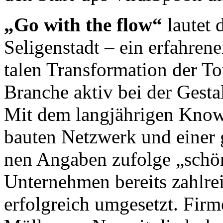
„Go with the flow“
lautet
Se­li­gen­stadt – ein er­fa­hre
ta­len Trans­for­ma­tion der To
Bran­che aktiv bei der Ge­stal
Mit dem lang­jähri­gen Know-
bau­ten Netz­werk und einer g
nen An­ga­ben zufolge „schön
Un­ter­neh­men bereits zahlr
erfolgreich umgesetzt. Fir