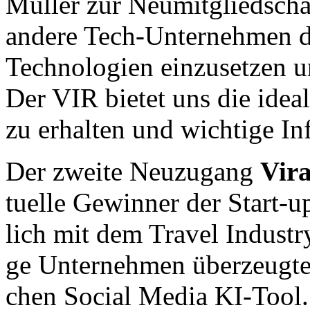
Müller zur Neu­mit­glied­sc
andere Tech-Unternehmen d
Technologien ein­zu­set­zen u
Der VIR bietet uns die ide­al
zu er­hal­ten und wich­tige In
Der zweite Neuzugang
Vir
tu­el­le Gew­in­ner der Start
lich mit dem Tra­vel In­dus­tr
ge Un­ter­neh­men über­zeug­te
chen Social Media KI-Tool. 