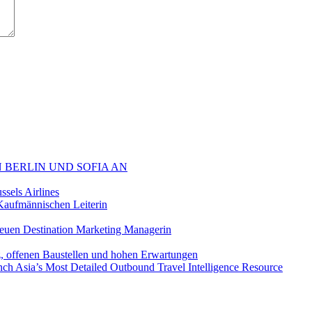
 BERLIN UND SOFIA AN
sels Airlines
aufmännischen Leiterin
euen Destination Marketing Managerin
z, offenen Baustellen und hohen Erwartungen
ch Asia’s Most Detailed Outbound Travel Intelligence Resource