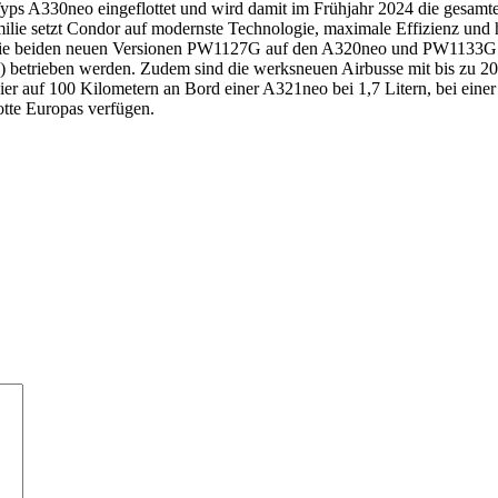
yps A330neo eingeflottet und wird damit im Frühjahr 2024 die gesamt
lie setzt Condor auf modernste Technologie, maximale Effizienz un
 Die beiden neuen Versionen PW1127G auf den A320neo und PW1133G a
F) betrieben werden. Zudem sind die werksneuen Airbusse mit bis zu 
er auf 100 Kilometern an Bord einer A321neo bei 1,7 Litern, bei eine
tte Europas verfügen.