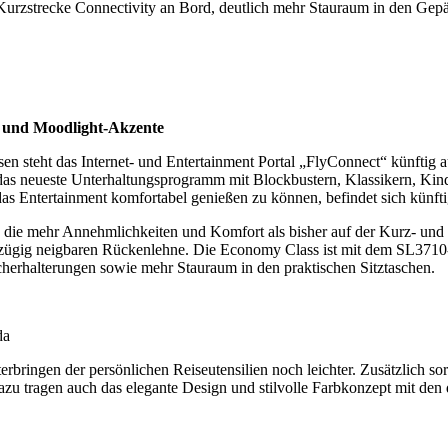
 Kurzstrecke Connectivity an Bord, deutlich mehr Stauraum in den Ge
r und Moodlight-Akzente
en steht das Internet- und Entertainment Portal „FlyConnect“ künftig
das neueste Unterhaltungsprogramm mit Blockbustern, Klassikern, Ki
as Entertainment komfortabel genießen zu können, befindet sich künfti
, die mehr Annehmlichkeiten und Komfort als bisher auf der Kurz- und M
zügig neigbaren Rückenlehne. Die Economy Class ist mit dem SL3710-Si
echerhalterungen sowie mehr Stauraum in den praktischen Sitztaschen.
da
bringen der persönlichen Reiseutensilien noch leichter. Zusätzlich so
zu tragen auch das elegante Design und stilvolle Farbkonzept mit den