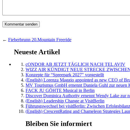
←
Fieberbrunn 20.Mountain Freeride
Neueste Artikel
cONDOR AB JETZT TÄGLICH NACH TEL AVIV
WIZZ AIR KÜNDIGT NEUE STRECKE ZWISCHEN
Konzepte für “Spreepark 2027″ vorgestellt
(English) Lorenza Maggio appointed as new CEO of Brus
MV Tourismus GmbH ernennt Daniela Guhl zur neuen K
FACK JU GÖHTE Musical in Berlin
Discover Dominica Authority ernennt Wendy Lake zur n
(English) Leadership Change at VisitBerlin
Führungswechsel bei visitBerlin: Zwischen Erfolgsbilan
(English) CrescentRating and Chameleon Strategies Laun
Bleiben Sie informiert