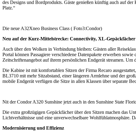
des Designs und Bordprodukts. Gäste genießen künftig auch auf der
Platz.“
Die neue A32Xneo Business Class ( Foto3:Condor)
Neu auf der Kurz-Mittelstrecke: Connectivity, XL-Gepäckfäche
Auch über den Wolken in Verbindung bleiben: Gästen aller Reiseklass
Portal können Passagiere verschiedene Datenpakete erwerben sowie 
Zeitschriftenangebot auf ihrem persönlichen Endgerät streamen. Um d
Die Kabine ist mit komfortablen Sitzen der Firma Recaro ausgestattet
BL3710 mit mehr Sitzabstand, einer längeren Armlehne und der groß
mobile Endgerät verfügen die Sitze in allen Klassen über separate B
Nit der Condor A320 Sunshine jetzt auch in den Sunshine State Flori
Die extra großzügigen Gepäckfächer über den Sitzen machen das Unter
Lichtverhältnisse und eine unverwechselbare Wohlfühlatmosphäre. Da
Modernisierung und Effizienz