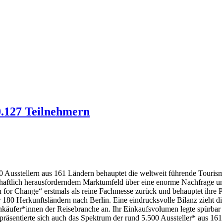
90.127 Teilnehmern
0 Ausstellern aus 161 Ländern behauptet die weltweit führende Tourism
irtschaftlich herausforderndem Marktumfeld über eine enorme Nachfrage 
for Change“ erstmals als reine Fachmesse zurück und behauptet ihre Po
180 Herkunftsländern nach Berlin. Eine eindrucksvolle Bilanz zieht d
käufer*innen der Reisebranche an. Ihr Einkaufsvolumen legte spürbar zu
 präsentierte sich auch das Spektrum der rund 5.500 Aussteller* aus 16