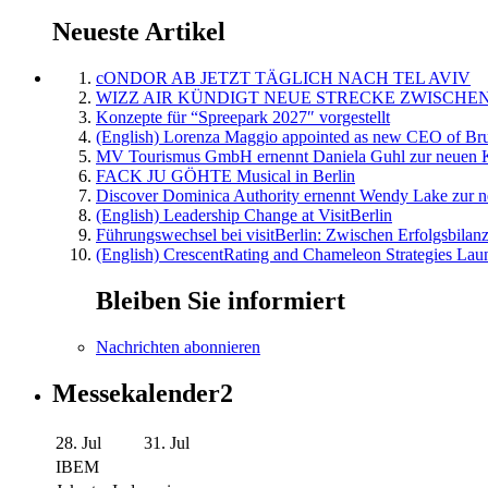
Neueste Artikel
cONDOR AB JETZT TÄGLICH NACH TEL AVIV
WIZZ AIR KÜNDIGT NEUE STRECKE ZWISCHEN
Konzepte für “Spreepark 2027″ vorgestellt
(English) Lorenza Maggio appointed as new CEO of Brus
MV Tourismus GmbH ernennt Daniela Guhl zur neuen K
FACK JU GÖHTE Musical in Berlin
Discover Dominica Authority ernennt Wendy Lake zur n
(English) Leadership Change at VisitBerlin
Führungswechsel bei visitBerlin: Zwischen Erfolgsbilan
(English) CrescentRating and Chameleon Strategies Laun
Bleiben Sie informiert
Nachrichten abonnieren
Messekalender2
28. Jul
31. Jul
IBEM