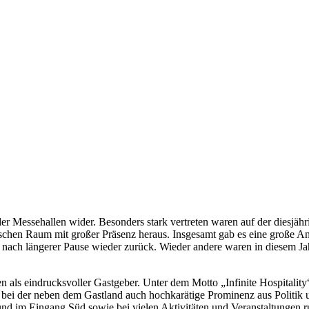
er Messehallen wider. Besonders stark vertreten waren auf der diesjäh
schen Raum mit großer Präsenz heraus. Insgesamt gab es eine große Anz
 nach längerer Pause wieder zurück. Wieder andere waren in diesem Jahr
n als eindrucksvoller Gastgeber. Unter dem Motto „Infinite Hospitality“
ei der neben dem Gastland auch hochkarätige Prominenz aus Politik u
nd im Eingang Süd sowie bei vielen Aktivitäten und Veranstaltungen r