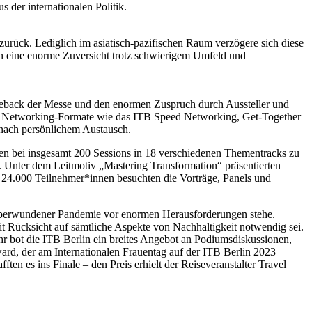
der internationalen Politik.
 zurück. Lediglich im asiatisch-pazifischen Raum verzögere sich diese
n eine enorme Zuversicht trotz schwierigem Umfeld und
omeback der Messe und den enormen Zuspruch durch Aussteller und
che Networking-Formate wie das ITB Speed Networking, Get-Together
 nach persönlichem Austausch.
en bei insgesamt 200 Sessions in 18 verschiedenen Thementracks zu
l. Unter dem Leitmotiv „Mastering Transformation“ präsentierten
 24.000 Teilnehmer*innen besuchten die Vorträge, Panels und
h überwundener Pandemie vor enormen Herausforderungen stehe.
t Rücksicht auf sämtliche Aspekte von Nachhaltigkeit notwendig sei.
hr bot die ITB Berlin ein breites Angebot an Podiumsdiskussionen,
ard, der am Internationalen Frauentag auf der ITB Berlin 2023
ten es ins Finale – den Preis erhielt der Reiseveranstalter Travel