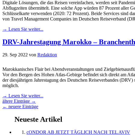
Digitale Lösungen, die das Reisen vereinfachen, werden seit Pandemi
Abflugzeiten übermittelt. Eine solche App würden 87 Prozent aller G
Schlüsselkarte verwenden (2020: 72 Prozent). Beide Services sind dam
von Travel Management Companies im Deutschen Reiseverband (D
→ Lesen Sie weiter...
DRV-Jahrestagung Marokko – Branchent
29. Sep 2022
von
Redaktion
Marokkanisches Flair bei Abendveranstaltungen und Zielgebietsausfl
Vor den Bergen des Hohen Atlas-Gebirge befindet sich direkt am Atla
der diesjährigen Jahrestagung des Deutschen Reiseverbandes (DRV) st
möglich.
→ Lesen Sie weiter...
ältere Einträge →
← neuere Einträge
Neueste Artikel
cONDOR AB JETZT TÄGLICH NACH TEL AVIV