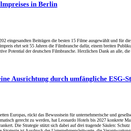
lmpreises in Berlin
202 eingesandten Beiträgen die besten 15 Filme ausgewählt und für die
mpreis ehrt seit 55 Jahren die Filmbranche dafür, einem breiten Publ
ive Potential der deutschen Filmbranche. Herzlichen Dank an alle, die s
eine Ausrichtung durch umfängliche ESG-St
tten Europas, rückt das Bewusstsein für unternehmerische und gesells
atisch gerecht zu werden, hat Leonardo Hotels bis 2027 konkrete Maß
nkert. Die Strategie stützt sich dabei auf drei tragende Säulen: Schut
Die Strategie ist Ausdruck der Unternehmensleitwerte, die Verantwortun