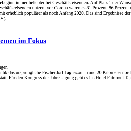
ebeginn immer beliebter bei Geschäftsreisenden. Auf Platz 1 der Wuns
eschäftsreisenden nutzen, vor Corona waren es 81 Prozent. 86 Prozent 
it erheblich populärer als noch Anfang 2020. Das sind Ergebnisse der 
RV).
hemen im Fokus
ügen
ntik das ursprüngliche Fischerdorf Taghazout –rund 20 Kilometer nördl
att. Für den Kongress der Jahrestagung geht es ins Hotel Fairmont Ta