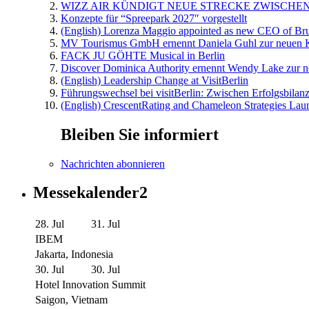
WIZZ AIR KÜNDIGT NEUE STRECKE ZWISCHEN
Konzepte für “Spreepark 2027″ vorgestellt
(English) Lorenza Maggio appointed as new CEO of Brus
MV Tourismus GmbH ernennt Daniela Guhl zur neuen K
FACK JU GÖHTE Musical in Berlin
Discover Dominica Authority ernennt Wendy Lake zur n
(English) Leadership Change at VisitBerlin
Führungswechsel bei visitBerlin: Zwischen Erfolgsbilan
(English) CrescentRating and Chameleon Strategies Laun
Bleiben Sie informiert
Nachrichten abonnieren
Messekalender2
28. Jul
31. Jul
IBEM
Jakarta, Indonesia
30. Jul
30. Jul
Hotel Innovation Summit
Saigon, Vietnam