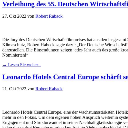
Verleihung des 55. Deutschen Wirtschaftsfi
27. Okt 2022
von
Robert Raback
Die Jury des Deutschen Wirtschaftsfilmpreises hat aus den insgesamt 
Klimaschutz, Robert Habeck sagte dazu: „Der Deutsche Wirtschaftsfil
darzustellen. Die Einsendungen zeigen jedes Jahr auch das große kreat
Nominierten!“
→ Lesen Sie weiter...
Leonardo Hotels Central Europe schärft s
21. Okt 2022
von
Robert Raback
Leonardo Hotels Central Europe, eine der wachstumsstärksten Hotelke
mehr in den Fokus. Um dem eigenen hohen Anspruch weiterhin system
Engagement und Strukturwandel in seiner Nachhaltigkeitsstrategie vera
jeden dieser drei Bereiche wurden langfristige Ziele verabschiedet. 