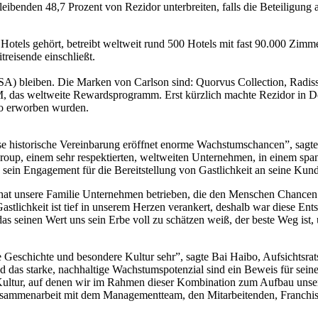
bleibenden 48,7 Prozent von Rezidor unterbreiten, falls die Beteiligung
otels gehört, betreibt weltweit rund 500 Hotels mit fast 90.000 Zim
reisende einschließt.
(USA) bleiben. Die Marken von Carlson sind: Quorvus Collection, Rad
das weltweite Rewardsprogramm. Erst kürzlich machte Rezidor in Deu
ro erworben wurden.
ese historische Vereinbarung eröffnet enorme Wachstumschancen”, sagte
up, einem sehr respektierten, weltweiten Unternehmen, in einem spann
ein Engagement für die Bereitstellung von Gastlichkeit an seine Kund
hat unsere Familie Unternehmen betrieben, die den Menschen Chancen 
astlichkeit ist tief in unserem Herzen verankert, deshalb war diese En
einen Wert uns sein Erbe voll zu schätzen weiß, der beste Weg ist, um
re Geschichte und besondere Kultur sehr”, sagte Bai Haibo, Aufsicht
das starke, nachhaltige Wachstumspotenzial sind ein Beweis für seine
 Kultur, auf denen wir im Rahmen dieser Kombination zum Aufbau unse
usammenarbeit mit dem Managementteam, den Mitarbeitenden, Franchis