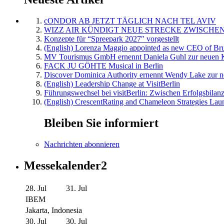
cONDOR AB JETZT TÄGLICH NACH TEL AVIV
WIZZ AIR KÜNDIGT NEUE STRECKE ZWISCHEN
Konzepte für “Spreepark 2027″ vorgestellt
(English) Lorenza Maggio appointed as new CEO of Brus
MV Tourismus GmbH ernennt Daniela Guhl zur neuen K
FACK JU GÖHTE Musical in Berlin
Discover Dominica Authority ernennt Wendy Lake zur n
(English) Leadership Change at VisitBerlin
Führungswechsel bei visitBerlin: Zwischen Erfolgsbilan
(English) CrescentRating and Chameleon Strategies Laun
Bleiben Sie informiert
Nachrichten abonnieren
Messekalender2
28. Jul
31. Jul
IBEM
Jakarta, Indonesia
30. Jul
30. Jul