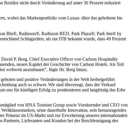
 an Rezidor nicht durch Veräußerung auf unter 30 Prozent reduziert
mern, wobei das Markenportfolio vom Luxus- über das gehobene bis
isson Blu®, Radisson®, Radisson RED, Park Plaza®; Park Inn® by
tschland Schlagzeilen, als zur ITB bekannt wurde, dass 49 Prozent
 David P. Berg, Chief Executive Officer von Carlson Hospitality
enden, neuen Kapitel der Geschichte von Carlson Hotels. Als Teil
en weltweit auszubauen”, fügte Hr. Berg hinzu.
geboten und positive Veränderungen in der Welt herbeigeführt
tscheidung auch so schwer. Wir sind überzeugt, dass der Verkauf
 uns für künftigen Erfolg zu positionieren und langfristig das Erbe
sratsmitglied von HNA Tourism Group sowie Vorsitzender und CEO von
 Weltklassemarken, seine dauerhafte Innovation, sein herausragendes
rer Präsenz im US-Markt und zur Erweiterung unseres internationalen
e-Partnern, Lieferanten und Kunden bei der Beschleunigung des