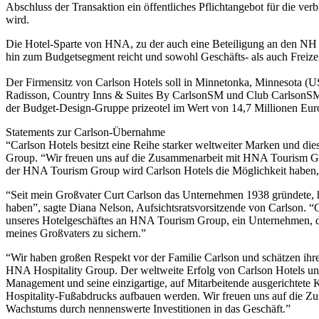
Abschluss der Transaktion ein öffentliches Pflichtangebot für die ver
wird.
Die Hotel-Sparte von HNA, zu der auch eine Beteiligung an den NH H
hin zum Budgetsegment reicht und sowohl Geschäfts- als auch Freizeit
Der Firmensitz von Carlson Hotels soll in Minnetonka, Minnesota 
Radisson, Country Inns & Suites By CarlsonSM und Club CarlsonSM, 
der Budget-Design-Gruppe prizeotel im Wert von 14,7 Millionen Eu
Statements zur Carlson-Übernahme
“Carlson Hotels besitzt eine Reihe starker weltweiter Marken und di
Group. “Wir freuen uns auf die Zusammenarbeit mit HNA Tourism Gro
der HNA Tourism Group wird Carlson Hotels die Möglichkeit haben, s
“Seit mein Großvater Curt Carlson das Unternehmen 1938 gründete, 
haben”, sagte Diana Nelson, Aufsichtsratsvorsitzende von Carlson. “G
unseres Hotelgeschäftes an HNA Tourism Group, ein Unternehmen, das s
meines Großvaters zu sichern.”
“Wir haben großen Respekt vor der Familie Carlson und schätzen ih
HNA Hospitality Group. Der weltweite Erfolg von Carlson Hotels und 
Management und seine einzigartige, auf Mitarbeitende ausgerichtete
Hospitality-Fußabdrucks aufbauen werden. Wir freuen uns auf die Z
Wachstums durch nennenswerte Investitionen in das Geschäft.”