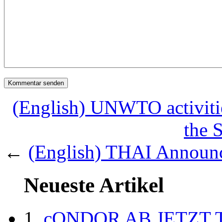
(English) UNWTO activitie
the 
←
(English) THAI Announc
Neueste Artikel
cONDOR AB JETZT 