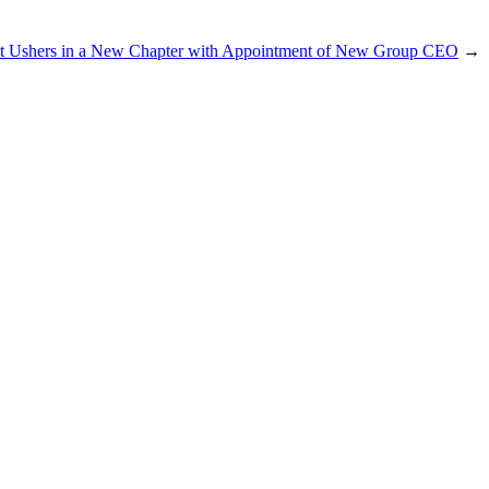
it Ushers in a New Chapter with Appointment of New Group CEO
→