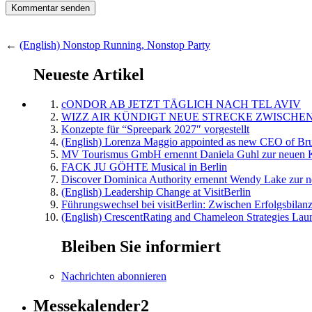
←
(English) Nonstop Running, Nonstop Party
Neueste Artikel
cONDOR AB JETZT TÄGLICH NACH TEL AVIV
WIZZ AIR KÜNDIGT NEUE STRECKE ZWISCHEN
Konzepte für “Spreepark 2027″ vorgestellt
(English) Lorenza Maggio appointed as new CEO of Brus
MV Tourismus GmbH ernennt Daniela Guhl zur neuen K
FACK JU GÖHTE Musical in Berlin
Discover Dominica Authority ernennt Wendy Lake zur n
(English) Leadership Change at VisitBerlin
Führungswechsel bei visitBerlin: Zwischen Erfolgsbilan
(English) CrescentRating and Chameleon Strategies Laun
Bleiben Sie informiert
Nachrichten abonnieren
Messekalender2