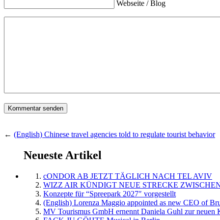
Webseite / Blog
←
(English) Chinese travel agencies told to regulate tourist behavior
Neueste Artikel
cONDOR AB JETZT TÄGLICH NACH TEL AVIV
WIZZ AIR KÜNDIGT NEUE STRECKE ZWISCHEN
Konzepte für “Spreepark 2027″ vorgestellt
(English) Lorenza Maggio appointed as new CEO of Brus
MV Tourismus GmbH ernennt Daniela Guhl zur neuen K