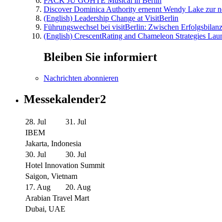
FACK JU GÖHTE Musical in Berlin
Discover Dominica Authority ernennt Wendy Lake zur n
(English) Leadership Change at VisitBerlin
Führungswechsel bei visitBerlin: Zwischen Erfolgsbilan
(English) CrescentRating and Chameleon Strategies Laun
Bleiben Sie informiert
Nachrichten abonnieren
Messekalender2
28. Jul
31. Jul
IBEM
Jakarta, Indonesia
30. Jul
30. Jul
Hotel Innovation Summit
Saigon, Vietnam
17. Aug
20. Aug
Arabian Travel Mart
Dubai, UAE