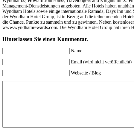
Wyndham®, Howard Johnson®, Travelodge® and Knights Inn®. Hinz
Management-Dienstleistungen angeboten. Alle Hotels haben unabh
Wyndham Hotels sowie einige internationale Ramada, Days Inn und
der Wyndham Hotel Group, ist in Bezug auf die teilnehmenden Hotels d
die Chance, Punkte zu sammeln und zu gewinnen. Neben kostenlosen
www.wyndhamrewards.com. Die Wyndham Hotel Group hat ihren Haup
Hinterlassen Sie einen Kommentar.
Name
Email (wird nicht veröffentlicht)
Webseite / Blog