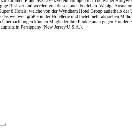
u kommen Franchise-Lizenzvereinbarungen mit The Planet Hollywoo
ängige Besitzer und werden von diesen auch betrieben. Wenige Aus
 Super 8 Hotels, welche von der Wyndham Hotel Group außerhalb de
as weltweit größte in der Hotellerie und bietet mehr als sieben Milli
 Übernachtungen können Mitglieder ihre Punkte auch gegen Hunderte 
tsitz in Parsippany (New Jersey/U.S.A.),