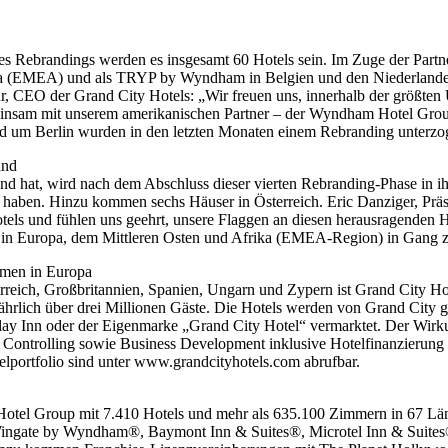
es Rebrandings werden es insgesamt 60 Hotels sein. Im Zuge der Pa
a (EMEA) und als TRYP by Wyndham in Belgien und den Niederlanden ei
, CEO der Grand City Hotels: „Wir freuen uns, innerhalb der größten
meinsam mit unserem amerikanischen Partner – der Wyndham Hotel Group
und um Berlin wurden in den letzten Monaten einem Rebranding unterzo
and
 hat, wird nach dem Abschluss dieser vierten Rebranding-Phase in ih
aben. Hinzu kommen sechs Häuser in Österreich. Eric Danziger, Pr
tels und fühlen uns geehrt, unsere Flaggen an diesen herausragenden H
m in Europa, dem Mittleren Osten und Afrika (EMEA-Region) in Gang z
hmen in Europa
erreich, Großbritannien, Spanien, Ungarn und Zypern ist Grand City 
jährlich über drei Millionen Gäste. Die Hotels werden von Grand Cit
y Inn oder der Eigenmarke „Grand City Hotel“ vermarktet. Der Wirk
ntrolling sowie Business Development inklusive Hotelfinanzierung u
lportfolio sind unter www.grandcityhotels.com abrufbar.
l Group mit 7.410 Hotels und mehr als 635.100 Zimmern in 67 Länd
ingate by Wyndham®, Baymont Inn & Suites®, Microtel Inn & Sui