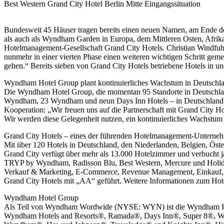
Best Western Grand City Hotel Berlin Mitte Eingangssituation
Bundesweit 45 Häuser tragen bereits einen neuen Namen, am Ende d
als auch als Wyndham Garden in Europa, dem Mittleren Osten, Afrik
Hotelmanagement-Gesellschaft Grand City Hotels. Christian Windfuhr
nunmehr in einer vierten Phase einen weiteren wichtigen Schritt ge
gehen.“ Bereits sieben von Grand City Hotels betriebene Hotels in 
Wyndham Hotel Group plant kontinuierliches Wachstum in Deutschl
Die Wyndham Hotel Group, die momentan 95 Standorte in Deutschland
Wyndham, 23 Wyndham und neun Days Inn Hotels – in Deutschland h
Kooperation: „Wir freuen uns auf die Partnerschaft mit Grand City Ho
Wir werden diese Gelegenheit nutzen, ein kontinuierliches Wachstu
Grand City Hotels – eines der führenden Hotelmanagement-Unterne
Mit über 120 Hotels in Deutschland, den Niederlanden, Belgien, Öst
Grand City verfügt über mehr als 13.000 Hotelzimmer und verbucht 
TRYP by Wyndham, Radisson Blu, Best Western, Mercure und Holida
Verkauf & Marketing, E-Commerce, Revenue Management, Einkauf, Co
Grand City Hotels mit „AA“ geführt. Weitere Informationen zum Hote
Wyndham Hotel Group
Als Teil von Wyndham Wordwide (NYSE: WYN) ist die Wyndham Hote
Wyndham Hotels and Resorts®, Ramada®, Days Inn®, Super 8®, W