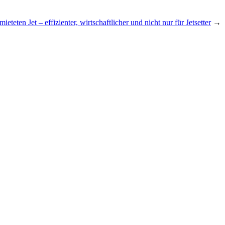
ieteten Jet – effizienter, wirtschaftlicher und nicht nur für Jetsetter
→