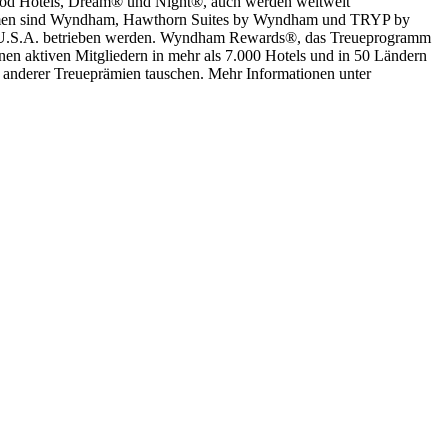
d Hotels, Dream® und Night®, auch werden weltweit
nahmen sind Wyndham, Hawthorn Suites by Wyndham und TRYP by
r U.S.A. betrieben werden. Wyndham Rewards®, das Treueprogramm
onen aktiven Mitgliedern in mehr als 7.000 Hotels und in 50 Ländern
anderer Treueprämien tauschen. Mehr Informationen unter