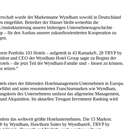
rtnerschaft wurde der Markenname Wyndham sowohl in Deutschland
ngeführt. Betreiber der Häuser bleibt weiterhin die
 Umstrukturierung unserer bisherigen Unternehmensgeschichte
 – für den Ausbau unserer zukunftsorientierten Kooperation zu
gen.
rem Portfolio 103 Hotels – aufgeteilt in 43 Ramada®, 28 TRYP by
äsident und CEO der Wyndham Hotel Group sagte zu Beginn der
otels – die jetzt Teil der Wyndham-Familie sind – hissen zu können.
u setzen.“
Hotels eines der führenden Hotelmanagement-Unternehmen in Europa.
y geführt und unter renommierten Franchisemarken wie Wyndham,
ungskreis des Unternehmens umfasst das allgemeine Management,
nd Akquisition. Im aktuellen Treugast Investment Ranking wird
ern das weltweit größte Hotelunternehmen. Die 15 Marken:
tes® by Wyndham, Hawthorn Suites by Wyndham®, TRYP by