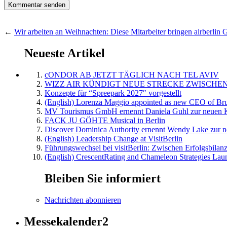
←
Wir arbeiten an Weihnachten: Diese Mitarbeiter bringen airberlin
Neueste Artikel
cONDOR AB JETZT TÄGLICH NACH TEL AVIV
WIZZ AIR KÜNDIGT NEUE STRECKE ZWISCHEN
Konzepte für “Spreepark 2027″ vorgestellt
(English) Lorenza Maggio appointed as new CEO of Brus
MV Tourismus GmbH ernennt Daniela Guhl zur neuen K
FACK JU GÖHTE Musical in Berlin
Discover Dominica Authority ernennt Wendy Lake zur n
(English) Leadership Change at VisitBerlin
Führungswechsel bei visitBerlin: Zwischen Erfolgsbilan
(English) CrescentRating and Chameleon Strategies Laun
Bleiben Sie informiert
Nachrichten abonnieren
Messekalender2