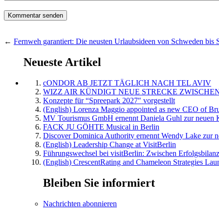
←
Fernweh garantiert: Die neusten Urlaubsideen von Schweden bis 
Neueste Artikel
cONDOR AB JETZT TÄGLICH NACH TEL AVIV
WIZZ AIR KÜNDIGT NEUE STRECKE ZWISCHEN
Konzepte für “Spreepark 2027″ vorgestellt
(English) Lorenza Maggio appointed as new CEO of Brus
MV Tourismus GmbH ernennt Daniela Guhl zur neuen K
FACK JU GÖHTE Musical in Berlin
Discover Dominica Authority ernennt Wendy Lake zur n
(English) Leadership Change at VisitBerlin
Führungswechsel bei visitBerlin: Zwischen Erfolgsbilan
(English) CrescentRating and Chameleon Strategies Laun
Bleiben Sie informiert
Nachrichten abonnieren