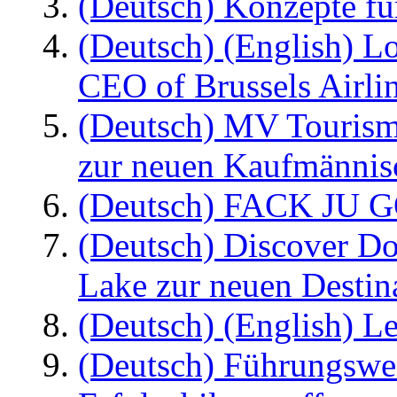
(Deutsch) Konzepte fü
(Deutsch) (English) L
CEO of Brussels Airli
(Deutsch) MV Tourism
zur neuen Kaufmännisc
(Deutsch) FACK JU G
(Deutsch) Discover D
Lake zur neuen Destin
(Deutsch) (English) Le
(Deutsch) Führungswec