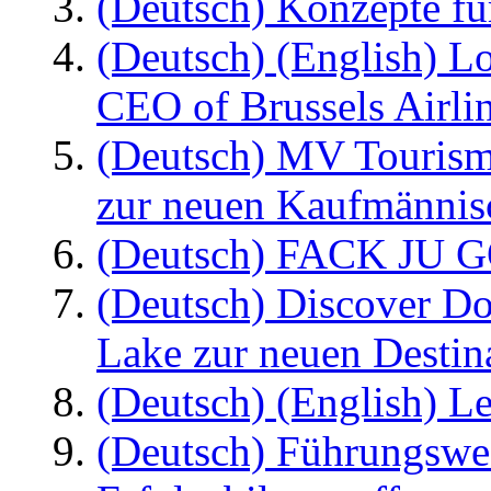
(Deutsch) Konzepte fü
(Deutsch) (English) L
CEO of Brussels Airli
(Deutsch) MV Tourism
zur neuen Kaufmännisc
(Deutsch) FACK JU G
(Deutsch) Discover D
Lake zur neuen Destin
(Deutsch) (English) Le
(Deutsch) Führungswec