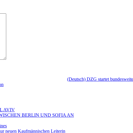
(Deutsch) DZG startet bundesweite
on
L AVIV
ZWISCHEN BERLIN UND SOFIA AN
ines
ur neuen Kaufmännischen Leiterin