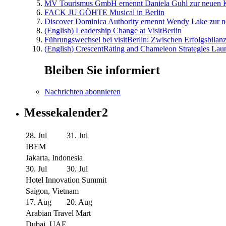
MV Tourismus GmbH ernennt Daniela Guhl zur neuen K
FACK JU GÖHTE Musical in Berlin
Discover Dominica Authority ernennt Wendy Lake zur n
(English) Leadership Change at VisitBerlin
Führungswechsel bei visitBerlin: Zwischen Erfolgsbilan
(English) CrescentRating and Chameleon Strategies Laun
Bleiben Sie informiert
Nachrichten abonnieren
Messekalender2
28. Jul
31. Jul
IBEM
Jakarta, Indonesia
30. Jul
30. Jul
Hotel Innovation Summit
Saigon, Vietnam
17. Aug
20. Aug
Arabian Travel Mart
Dubai, UAE