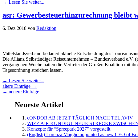
→ Lesen Sie weiter...
asr: Gewerbesteuerhinzurechnung bleibt w
6. Dez 2018
von
Redaktion
Mittelstandsverband bedauert aktuelle Entscheidung des Tourismusau
Die Allianz Selbständiger Reiseunternehmen – Bundesverband e.V. (as
vergangenen Woche hatten die Vertreter der Großen Koalition mit i
Tagesordnung streichen lassen.
→ Lesen Sie weiter...
ältere Einträge →
← neuere Einträge
Neueste Artikel
cONDOR AB JETZT TÄGLICH NACH TEL AVIV
WIZZ AIR KÜNDIGT NEUE STRECKE ZWISCHEN
Konzepte für “Spreepark 2027″ vorgestellt
(English) Lorenza Maggio appointed as new CEO of Brus