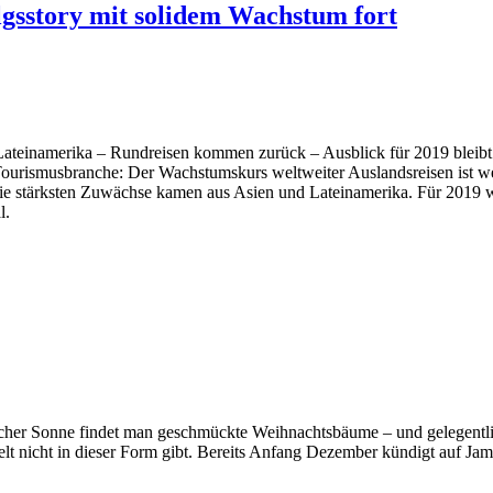
olgsstory mit solidem Wachstum fort
ateinamerika – Rundreisen kommen zurück – Ausblick für 2019 bleibt po
 Tourismusbranche: Der Wachstumskurs weltweiter Auslandsreisen ist we
Die stärksten Zuwächse kamen aus Asien und Lateinamerika. Für 2019 wir
l.
ischer Sonne findet man geschmückte Weihnachtsbäume – und gelegentli
 Welt nicht in dieser Form gibt. Bereits Anfang Dezember kündigt auf J