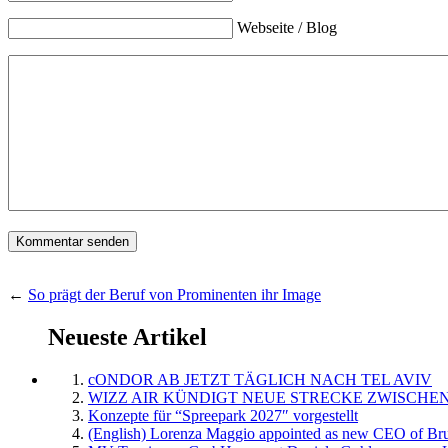
Webseite / Blog
←
So prägt der Beruf von Prominenten ihr Image
Neueste Artikel
cONDOR AB JETZT TÄGLICH NACH TEL AVIV
WIZZ AIR KÜNDIGT NEUE STRECKE ZWISCHEN
Konzepte für “Spreepark 2027″ vorgestellt
(English) Lorenza Maggio appointed as new CEO of Brus