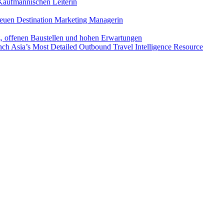
aufmännischen Leiterin
euen Destination Marketing Managerin
z, offenen Baustellen und hohen Erwartungen
ch Asia’s Most Detailed Outbound Travel Intelligence Resource