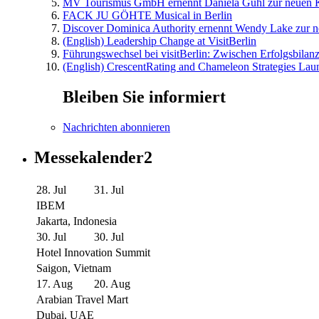
MV Tourismus GmbH ernennt Daniela Guhl zur neuen K
FACK JU GÖHTE Musical in Berlin
Discover Dominica Authority ernennt Wendy Lake zur n
(English) Leadership Change at VisitBerlin
Führungswechsel bei visitBerlin: Zwischen Erfolgsbilan
(English) CrescentRating and Chameleon Strategies Laun
Bleiben Sie informiert
Nachrichten abonnieren
Messekalender2
28. Jul
31. Jul
IBEM
Jakarta, Indonesia
30. Jul
30. Jul
Hotel Innovation Summit
Saigon, Vietnam
17. Aug
20. Aug
Arabian Travel Mart
Dubai, UAE