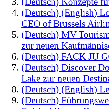
(Deutsch) Konzepte fü
(Deutsch) (English) L
CEO of Brussels Airli
(Deutsch) MV Tourism
zur neuen Kaufmännisc
(Deutsch) FACK JU G
(Deutsch) Discover D
Lake zur neuen Destin
(Deutsch) (English) Le
(Deutsch) Führungswec