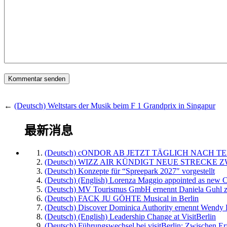
←
(Deutsch) Weltstars der Musik beim F 1 Grandprix in Singapur
最新消息
(Deutsch) cONDOR AB JETZT TÄGLICH NACH TE
(Deutsch) WIZZ AIR KÜNDIGT NEUE STRECKE 
(Deutsch) Konzepte für “Spreepark 2027″ vorgestellt
(Deutsch) (English) Lorenza Maggio appointed as new C
(Deutsch) MV Tourismus GmbH ernennt Daniela Guhl z
(Deutsch) FACK JU GÖHTE Musical in Berlin
(Deutsch) Discover Dominica Authority ernennt Wendy 
(Deutsch) (English) Leadership Change at VisitBerlin
(Deutsch) Führungswechsel bei visitBerlin: Zwischen Er