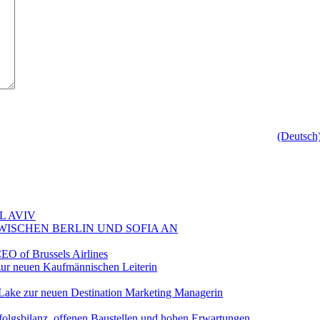
(Deutsch
L AVIV
ZWISCHEN BERLIN UND SOFIA AN
EO of Brussels Airlines
ur neuen Kaufmännischen Leiterin
Lake zur neuen Destination Marketing Managerin
folgsbilanz, offenen Baustellen und hohen Erwartungen