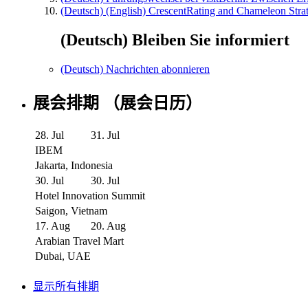
(Deutsch) (English) CrescentRating and Chameleon Strat
(Deutsch) Bleiben Sie informiert
(Deutsch) Nachrichten abonnieren
展会排期 （展会日历）
28. Jul
31. Jul
IBEM
Jakarta, Indonesia
30. Jul
30. Jul
Hotel Innovation Summit
Saigon, Vietnam
17. Aug
20. Aug
Arabian Travel Mart
Dubai, UAE
显示所有排期