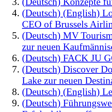
(Deutsch) Konzepte fü
(Deutsch) (English) L
CEO of Brussels Airli
(Deutsch) MV Tourism
zur neuen Kaufmännisc
(Deutsch) FACK JU G
(Deutsch) Discover D
Lake zur neuen Destin
(Deutsch) (English) Le
(Deutsch) Führungswec