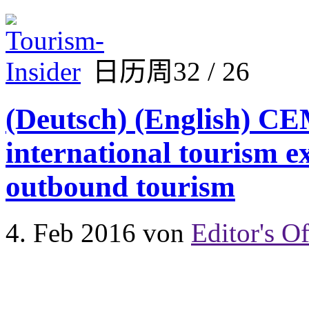
日历周32 / 26
(Deutsch) (English) CE
international tourism e
outbound tourism
4. Feb 2016
von
Editor's Of