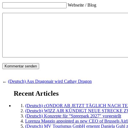
Webseite / Blog
←
(Deutsch) Aus Dragonair wird Cathay Dragon
Recent Articles
(Deutsch) cONDOR AB JETZT TÄGLICH NACH TE
(Deutsch) WIZZ AIR KÜNDIGT NEUE STRECKE 
(Deutsch) Konzepte für “Spreepark 2027″ vorgestellt
Lorenza Maggio appointed as new CEO of Brussels Airl
(Deutsch) MV Tourismus GmbH ernennt Daniela Guhl z