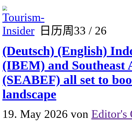
日历周33 / 26
(Deutsch) (English) In
(IBEM) and Southeast 
(SEABEF) all set to bo
landscape
19. May 2026
von
Editor's 