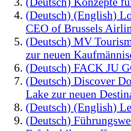
(Deutsch) Konzepte fü
(Deutsch) (English) L
CEO of Brussels Airli
(Deutsch) MV Tourism
zur neuen Kaufmännisc
(Deutsch) FACK JU G
(Deutsch) Discover D
Lake zur neuen Destin
(Deutsch) (English) Le
(Deutsch) Führungswec