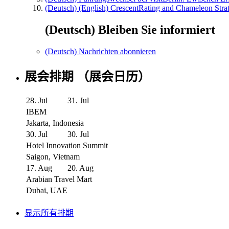
(Deutsch) (English) CrescentRating and Chameleon Strat
(Deutsch) Bleiben Sie informiert
(Deutsch) Nachrichten abonnieren
展会排期 （展会日历）
28. Jul
31. Jul
IBEM
Jakarta, Indonesia
30. Jul
30. Jul
Hotel Innovation Summit
Saigon, Vietnam
17. Aug
20. Aug
Arabian Travel Mart
Dubai, UAE
显示所有排期