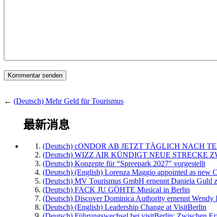
←
(Deutsch) Mehr Geld für Tourismus
最新消息
(Deutsch) cONDOR AB JETZT TÄGLICH NACH TE
(Deutsch) WIZZ AIR KÜNDIGT NEUE STRECKE 
(Deutsch) Konzepte für “Spreepark 2027″ vorgestellt
(Deutsch) (English) Lorenza Maggio appointed as new C
(Deutsch) MV Tourismus GmbH ernennt Daniela Guhl z
(Deutsch) FACK JU GÖHTE Musical in Berlin
(Deutsch) Discover Dominica Authority ernennt Wendy 
(Deutsch) (English) Leadership Change at VisitBerlin
(Deutsch) Führungswechsel bei visitBerlin: Zwischen Er