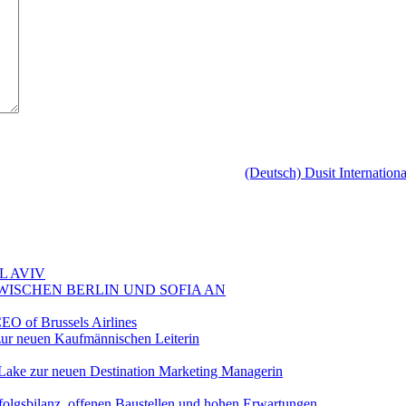
(Deutsch) Dusit Internation
L AVIV
ZWISCHEN BERLIN UND SOFIA AN
EO of Brussels Airlines
ur neuen Kaufmännischen Leiterin
Lake zur neuen Destination Marketing Managerin
folgsbilanz, offenen Baustellen und hohen Erwartungen