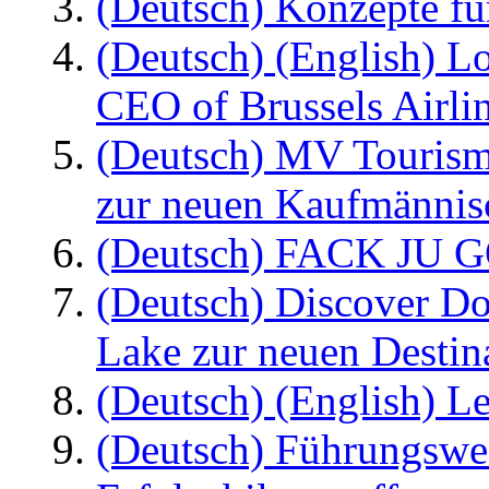
(Deutsch) Konzepte fü
(Deutsch) (English) L
CEO of Brussels Airli
(Deutsch) MV Tourism
zur neuen Kaufmännisc
(Deutsch) FACK JU G
(Deutsch) Discover D
Lake zur neuen Destin
(Deutsch) (English) Le
(Deutsch) Führungswec