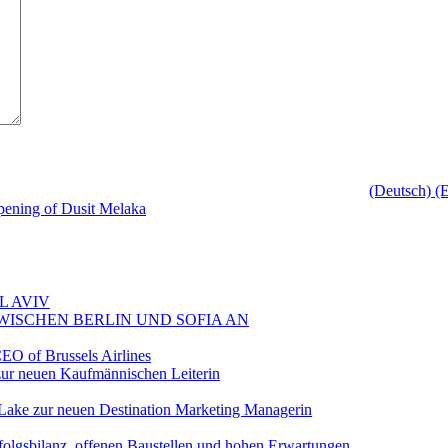
(Deutsch) (E
opening of Dusit Melaka
L AVIV
ZWISCHEN BERLIN UND SOFIA AN
EO of Brussels Airlines
ur neuen Kaufmännischen Leiterin
Lake zur neuen Destination Marketing Managerin
folgsbilanz, offenen Baustellen und hohen Erwartungen