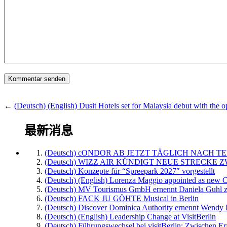
←
(Deutsch) (English) Dusit Hotels set for Malaysia debut with the 
最新消息
(Deutsch) cONDOR AB JETZT TÄGLICH NACH TE
(Deutsch) WIZZ AIR KÜNDIGT NEUE STRECKE 
(Deutsch) Konzepte für “Spreepark 2027″ vorgestellt
(Deutsch) (English) Lorenza Maggio appointed as new C
(Deutsch) MV Tourismus GmbH ernennt Daniela Guhl z
(Deutsch) FACK JU GÖHTE Musical in Berlin
(Deutsch) Discover Dominica Authority ernennt Wendy 
(Deutsch) (English) Leadership Change at VisitBerlin
(Deutsch) Führungswechsel bei visitBerlin: Zwischen Er