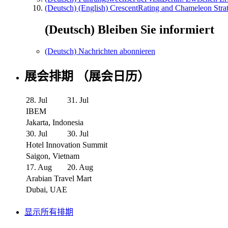
(Deutsch) (English) CrescentRating and Chameleon Strat
(Deutsch) Bleiben Sie informiert
(Deutsch) Nachrichten abonnieren
展会排期 （展会日历）
28. Jul
31. Jul
IBEM
Jakarta, Indonesia
30. Jul
30. Jul
Hotel Innovation Summit
Saigon, Vietnam
17. Aug
20. Aug
Arabian Travel Mart
Dubai, UAE
显示所有排期