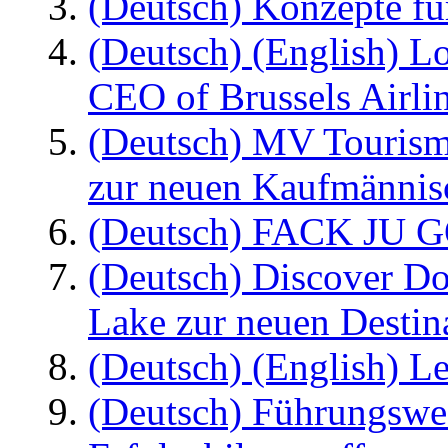
(Deutsch) Konzepte fü
(Deutsch) (English) L
CEO of Brussels Airli
(Deutsch) MV Tourism
zur neuen Kaufmännisc
(Deutsch) FACK JU G
(Deutsch) Discover D
Lake zur neuen Destin
(Deutsch) (English) Le
(Deutsch) Führungswec