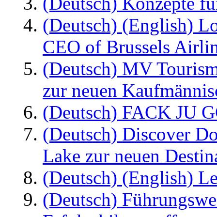
(Deutsch) Konzepte fü
(Deutsch) (English) L
CEO of Brussels Airli
(Deutsch) MV Tourism
zur neuen Kaufmännisc
(Deutsch) FACK JU G
(Deutsch) Discover D
Lake zur neuen Destin
(Deutsch) (English) Le
(Deutsch) Führungswec