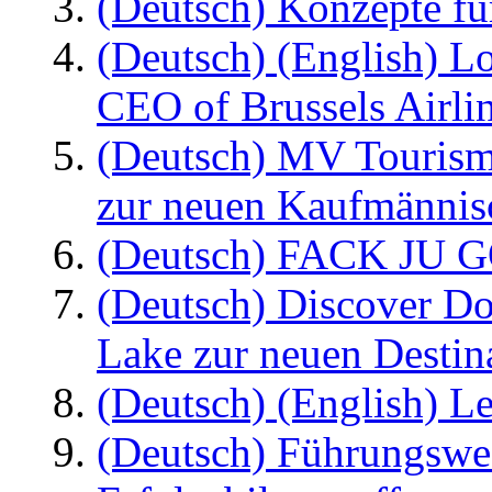
(Deutsch) Konzepte fü
(Deutsch) (English) L
CEO of Brussels Airli
(Deutsch) MV Tourism
zur neuen Kaufmännisc
(Deutsch) FACK JU G
(Deutsch) Discover D
Lake zur neuen Destin
(Deutsch) (English) Le
(Deutsch) Führungswec