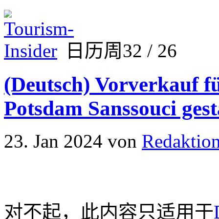
日历周32 / 26
(Deutsch) Vorverkauf fü
Potsdam Sanssouci gest
23. Jan 2024
von
Redaktio
对不起，此内容只适用于