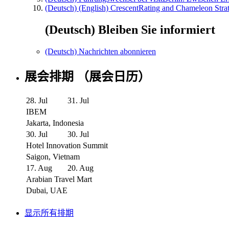
(Deutsch) (English) CrescentRating and Chameleon Strat
(Deutsch) Bleiben Sie informiert
(Deutsch) Nachrichten abonnieren
展会排期 （展会日历）
28. Jul
31. Jul
IBEM
Jakarta, Indonesia
30. Jul
30. Jul
Hotel Innovation Summit
Saigon, Vietnam
17. Aug
20. Aug
Arabian Travel Mart
Dubai, UAE
显示所有排期