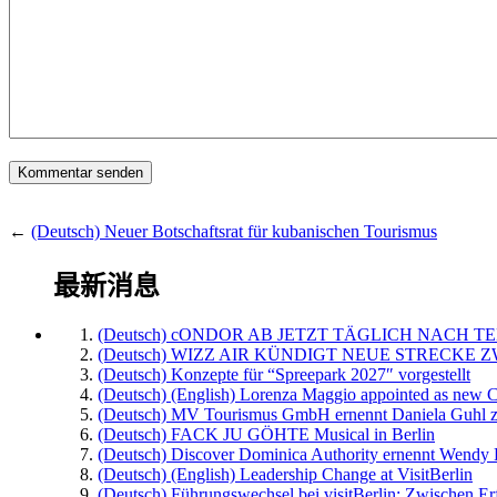
←
(Deutsch) Neuer Botschaftsrat für kubanischen Tourismus
最新消息
(Deutsch) cONDOR AB JETZT TÄGLICH NACH TE
(Deutsch) WIZZ AIR KÜNDIGT NEUE STRECKE 
(Deutsch) Konzepte für “Spreepark 2027″ vorgestellt
(Deutsch) (English) Lorenza Maggio appointed as new C
(Deutsch) MV Tourismus GmbH ernennt Daniela Guhl z
(Deutsch) FACK JU GÖHTE Musical in Berlin
(Deutsch) Discover Dominica Authority ernennt Wendy 
(Deutsch) (English) Leadership Change at VisitBerlin
(Deutsch) Führungswechsel bei visitBerlin: Zwischen Er