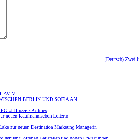
(Deutsch) Zwei J
L AVIV
ZWISCHEN BERLIN UND SOFIA AN
EO of Brussels Airlines
ur neuen Kaufmännischen Leiterin
Lake zur neuen Destination Marketing Managerin
folgsbilanz, offenen Baustellen und hohen Erwartungen