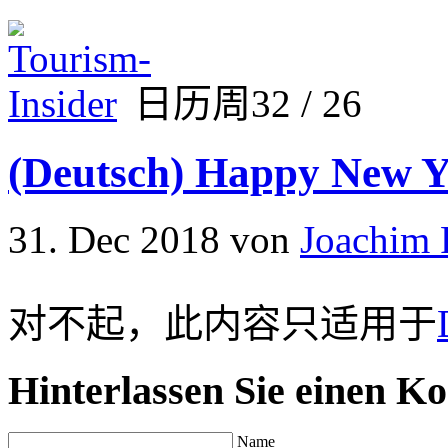
日历周32 / 26
(Deutsch) Happy New Y
31. Dec 2018
von
Joachim 
对不起，此内容只适用于
Hinterlassen Sie einen K
Name