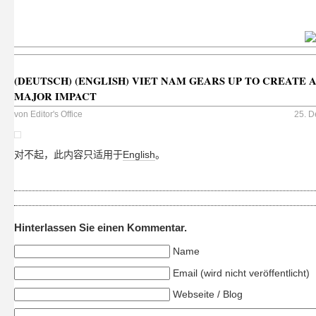
(DEUTSCH) (ENGLISH) VIET NAM GEARS UP TO CREATE 
MAJOR IMPACT
von
Editor's Office
25. D
对不起，此内容只适用于
English
。
Hinterlassen Sie einen Kommentar.
Name
Email (wird nicht veröffentlicht)
Webseite / Blog