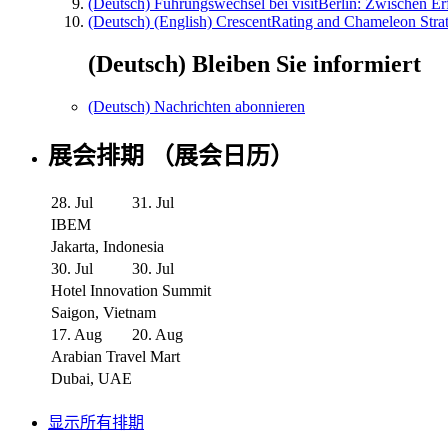
(Deutsch) Führungswechsel bei visitBerlin: Zwischen Er
(Deutsch) (English) CrescentRating and Chameleon Strat
(Deutsch) Bleiben Sie informiert
(Deutsch) Nachrichten abonnieren
展会排期 （展会日历）
28. Jul
31. Jul
IBEM
Jakarta, Indonesia
30. Jul
30. Jul
Hotel Innovation Summit
Saigon, Vietnam
17. Aug
20. Aug
Arabian Travel Mart
Dubai, UAE
显示所有排期