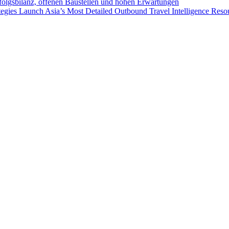
folgsbilanz, offenen Baustellen und hohen Erwartungen
egies Launch Asia’s Most Detailed Outbound Travel Intelligence Reso