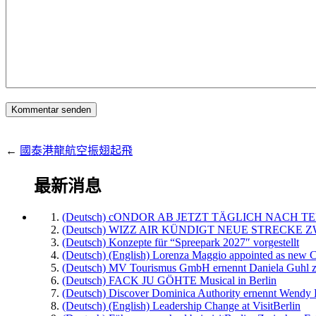
←
國泰港龍航空振翅起飛
最新消息
(Deutsch) cONDOR AB JETZT TÄGLICH NACH TE
(Deutsch) WIZZ AIR KÜNDIGT NEUE STRECKE 
(Deutsch) Konzepte für “Spreepark 2027″ vorgestellt
(Deutsch) (English) Lorenza Maggio appointed as new C
(Deutsch) MV Tourismus GmbH ernennt Daniela Guhl z
(Deutsch) FACK JU GÖHTE Musical in Berlin
(Deutsch) Discover Dominica Authority ernennt Wendy 
(Deutsch) (English) Leadership Change at VisitBerlin