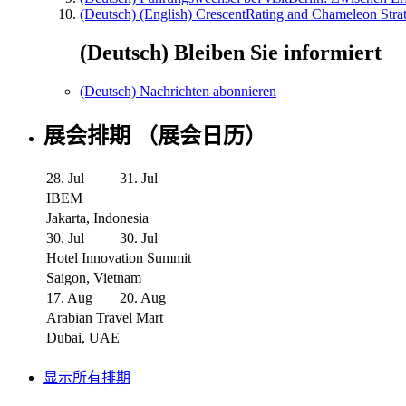
(Deutsch) (English) CrescentRating and Chameleon Strat
(Deutsch) Bleiben Sie informiert
(Deutsch) Nachrichten abonnieren
展会排期 （展会日历）
28. Jul
31. Jul
IBEM
Jakarta, Indonesia
30. Jul
30. Jul
Hotel Innovation Summit
Saigon, Vietnam
17. Aug
20. Aug
Arabian Travel Mart
Dubai, UAE
显示所有排期