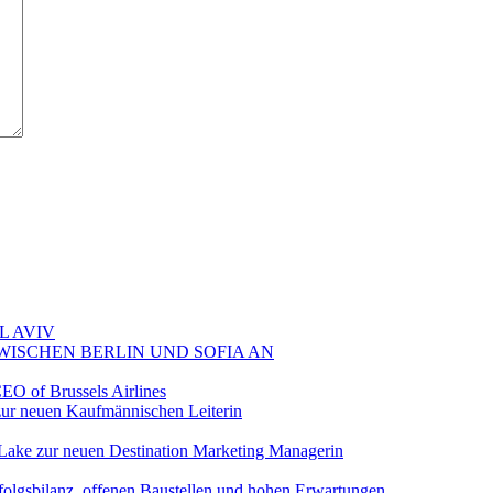
L AVIV
ZWISCHEN BERLIN UND SOFIA AN
EO of Brussels Airlines
ur neuen Kaufmännischen Leiterin
Lake zur neuen Destination Marketing Managerin
folgsbilanz, offenen Baustellen und hohen Erwartungen