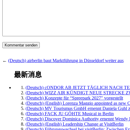
←
(Deutsch) airberlin baut Marktführung in Düsseldorf weiter aus
最新消息
(Deutsch) cONDOR AB JETZT TÄGLICH NACH TE
(Deutsch) WIZZ AIR KÜNDIGT NEUE STRECKE 
(Deutsch) Konzepte für “Spreepark 2027″ vorgestellt
(Deutsch) (English) Lorenza Maggio appointed as new C
(Deutsch) MV Tourismus GmbH ernennt Daniela Guhl z
(Deutsch) FACK JU GÖHTE Musical in Berlin
(Deutsch) Discover Dominica Authority ernennt Wendy 
(Deutsch) (English) Leadership Change at VisitBerlin
(Deutsch) Führungswechsel bei visitBerlin: Zwischen Er