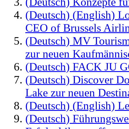
(Deutsch) Konzepte fü
(Deutsch) (English) L
CEO of Brussels Airli
(Deutsch) MV Tourism
zur neuen Kaufmännisc
(Deutsch) FACK JU G
(Deutsch) Discover D
Lake zur neuen Destin
(Deutsch) (English) Le
(Deutsch) Führungswec