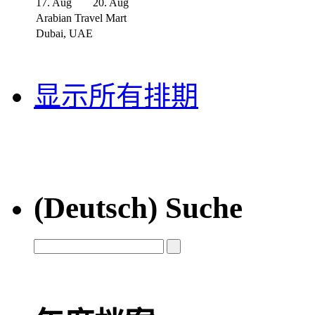
17. Aug
20. Aug
Arabian Travel Mart
Dubai, UAE
显示所有排期
(Deutsch) Suche