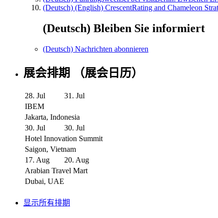
(Deutsch) (English) CrescentRating and Chameleon Strat
(Deutsch) Bleiben Sie informiert
(Deutsch) Nachrichten abonnieren
展会排期 （展会日历）
28. Jul
31. Jul
IBEM
Jakarta, Indonesia
30. Jul
30. Jul
Hotel Innovation Summit
Saigon, Vietnam
17. Aug
20. Aug
Arabian Travel Mart
Dubai, UAE
显示所有排期