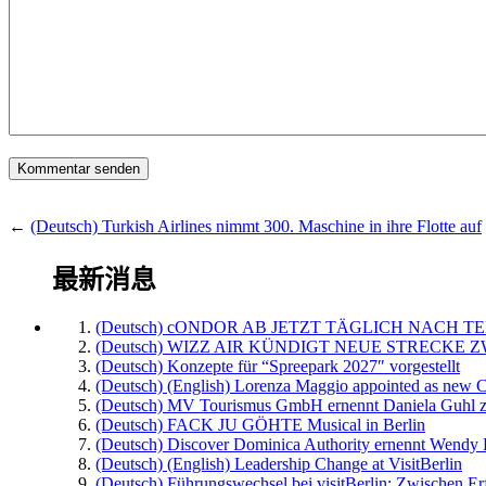
←
(Deutsch) Turkish Airlines nimmt 300. Maschine in ihre Flotte auf
最新消息
(Deutsch) cONDOR AB JETZT TÄGLICH NACH TE
(Deutsch) WIZZ AIR KÜNDIGT NEUE STRECKE 
(Deutsch) Konzepte für “Spreepark 2027″ vorgestellt
(Deutsch) (English) Lorenza Maggio appointed as new C
(Deutsch) MV Tourismus GmbH ernennt Daniela Guhl z
(Deutsch) FACK JU GÖHTE Musical in Berlin
(Deutsch) Discover Dominica Authority ernennt Wendy 
(Deutsch) (English) Leadership Change at VisitBerlin
(Deutsch) Führungswechsel bei visitBerlin: Zwischen Er