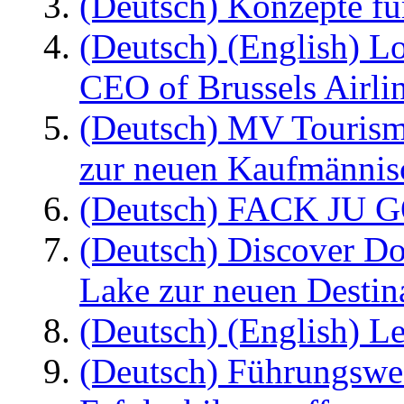
(Deutsch) Konzepte fü
(Deutsch) (English) L
CEO of Brussels Airli
(Deutsch) MV Tourism
zur neuen Kaufmännisc
(Deutsch) FACK JU G
(Deutsch) Discover D
Lake zur neuen Destin
(Deutsch) (English) Le
(Deutsch) Führungswec