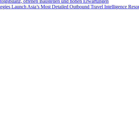
folgsbilanz, offenen Baustellen und hohen Erwartungen
egies Launch Asia’s Most Detailed Outbound Travel Intelligence Reso