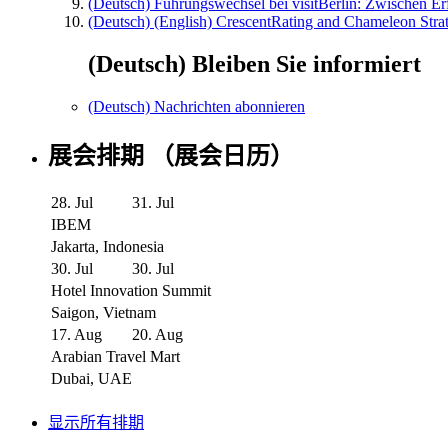
(Deutsch) Führungswechsel bei visitBerlin: Zwischen Er
(Deutsch) (English) CrescentRating and Chameleon Strat
(Deutsch) Bleiben Sie informiert
(Deutsch) Nachrichten abonnieren
展会排期 （展会日历）
28. Jul
31. Jul
IBEM
Jakarta, Indonesia
30. Jul
30. Jul
Hotel Innovation Summit
Saigon, Vietnam
17. Aug
20. Aug
Arabian Travel Mart
Dubai, UAE
显示所有排期