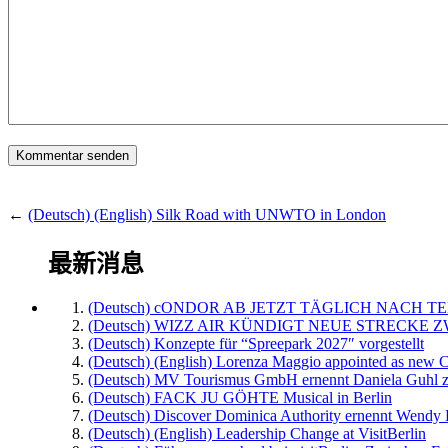
←
(Deutsch) (English) Silk Road with UNWTO in London
最新消息
(Deutsch) cONDOR AB JETZT TÄGLICH NACH TE
(Deutsch) WIZZ AIR KÜNDIGT NEUE STRECKE 
(Deutsch) Konzepte für “Spreepark 2027″ vorgestellt
(Deutsch) (English) Lorenza Maggio appointed as new C
(Deutsch) MV Tourismus GmbH ernennt Daniela Guhl z
(Deutsch) FACK JU GÖHTE Musical in Berlin
(Deutsch) Discover Dominica Authority ernennt Wendy 
(Deutsch) (English) Leadership Change at VisitBerlin