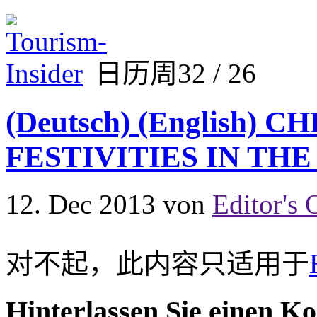
日历周32 / 26
(Deutsch) (English) 
FESTIVITIES IN TH
12. Dec 2013
von
Editor's 
对不起，此内容只适用于
Hinterlassen Sie einen K