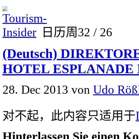
日历周32 / 26
(Deutsch) DIREKT
HOTEL ESPLANADE 
28. Dec 2013
von
Udo Röß
对不起，此内容只适用于
Hinterlassen Sie einen K