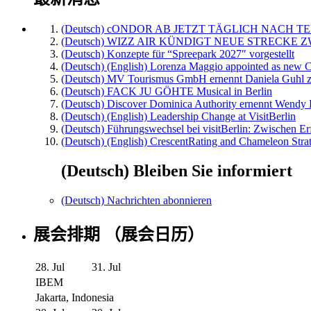
(Deutsch) cONDOR AB JETZT TÄGLICH NACH TE
(Deutsch) WIZZ AIR KÜNDIGT NEUE STRECKE 
(Deutsch) Konzepte für “Spreepark 2027″ vorgestellt
(Deutsch) (English) Lorenza Maggio appointed as new C
(Deutsch) MV Tourismus GmbH ernennt Daniela Guhl z
(Deutsch) FACK JU GÖHTE Musical in Berlin
(Deutsch) Discover Dominica Authority ernennt Wendy 
(Deutsch) (English) Leadership Change at VisitBerlin
(Deutsch) Führungswechsel bei visitBerlin: Zwischen Er
(Deutsch) (English) CrescentRating and Chameleon Strat
(Deutsch) Bleiben Sie informiert
(Deutsch) Nachrichten abonnieren
展会排期 （展会日历）
28. Jul
31. Jul
IBEM
Jakarta, Indonesia