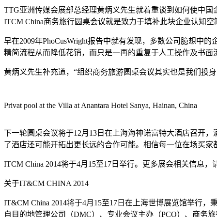
TTG亚洲传媒会展部总经理黄炳义先生就着重谈到如何使中国
ITCM China商务旅行圆桌会议就是致力于填补此块企业认知空
早在2009年PhoCusWright报告中就有发现，多数公
精简流程从而降低花销，而只是一再的重复于人工操作及书面
黄炳义先生补充道，“组织商务旅游圆桌会议其实也是我们投
Privat pool at the Villa at Anantara Hotel Sanya, Hainan, China
下一轮圆桌会议将于12月13日在上海海神诺富特大酒店召开
了酒店还可能开拓出更长远的合作可能。相信每一位在场买家都能
ITCM China 2014将于4月15至17日举行。更多展会相关信息，请访问w
关于IT&CM CHINA 2014
IT&CM China 2014将于4月15至17日在上海世博展
自目的地管理公司（DMC）、专业会议主办（PCO）、商务旅