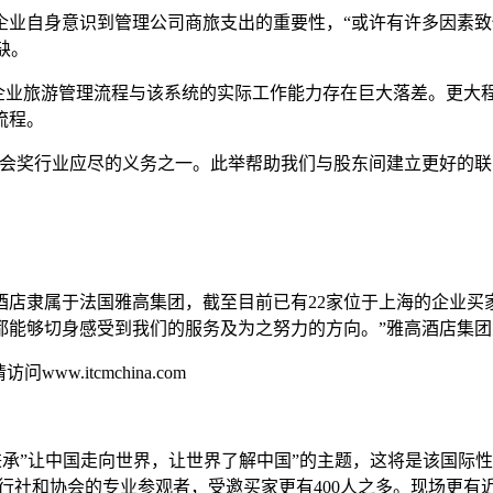
企业自身意识到管理公司商旅支出的重要性，“或许有许多因素
缺。
司臆想中的企业旅游管理流程与该系统的实际工作能力存在巨大落差
流程。
身会奖行业应尽的义务之一。此举帮助我们与股东间建立更好的联
，酒店隶属于法国雅高集团，截至目前已有22家位于上海的企业
够切身感受到我们的服务及为之努力的方向。”雅高酒店集团大中华
ww.itcmchina.com
览馆举行，秉承”让中国走向世界，让世界了解中国”的主题，这将是该
行社和协会的专业参观者，受邀买家更有400人之多。现场更有近1