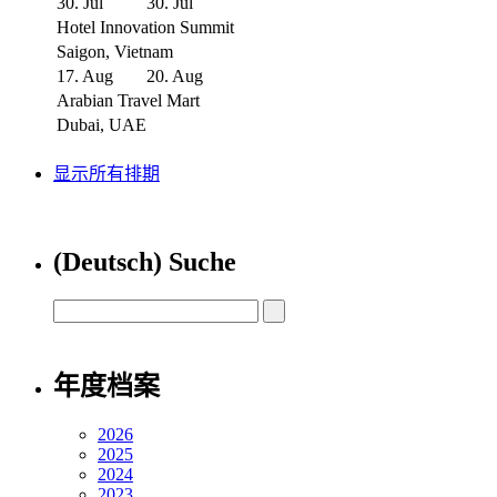
30. Jul
30. Jul
Hotel Innovation Summit
Saigon, Vietnam
17. Aug
20. Aug
Arabian Travel Mart
Dubai, UAE
显示所有排期
(Deutsch) Suche
年度档案
2026
2025
2024
2023