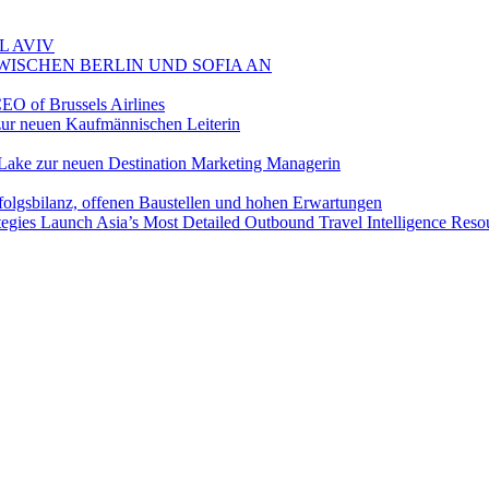
L AVIV
ZWISCHEN BERLIN UND SOFIA AN
EO of Brussels Airlines
ur neuen Kaufmännischen Leiterin
Lake zur neuen Destination Marketing Managerin
folgsbilanz, offenen Baustellen und hohen Erwartungen
egies Launch Asia’s Most Detailed Outbound Travel Intelligence Reso