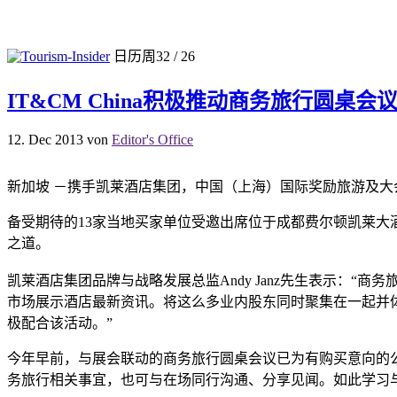
日历周32 / 26
IT&CM China积极推动商务旅行圆桌会
12. Dec 2013
von
Editor's Office
新加坡 －携手凯莱酒店集团，中国（上海）国际奖励旅游及大会博
备受期待的13家当地买家单位受邀出席位于成都费尔顿凯莱大
之道。
凯莱酒店集团品牌与战略发展总监Andy Janz先生表示：
市场展示酒店最新资讯。将这么多业内股东同时聚集在一起并体验
极配合该活动。”
今年早前，与展会联动的商务旅行圆桌会议已为有购买意向的
务旅行相关事宜，也可与在场同行沟通、分享见闻。如此学习